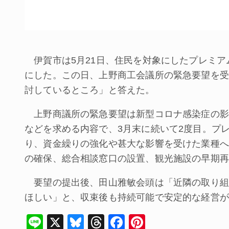
伊賀市は5月21日、住民を対象にしたプレミア
にした。この日、上野商工会議所の緊急要望を受
討しているところ」と答えた。
上野商議所の緊急要望は新型コロナ感染症の影
などを求める内容で、3月末に続いて2度目。プ
り、資金繰りの強化や甚大な影響を受けた業種へ
の確保、総合相談窓口の設置、観光施設の早期再
要望の提出後、田山雅敏会頭は「近隣の取り組
ほしい」と、収束後も持続可能で安定的な経営が
Li
X
Bl
T
F
Pi