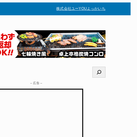
株式会社ユー
YOUよっかいち
–
検
索
– 広告 –