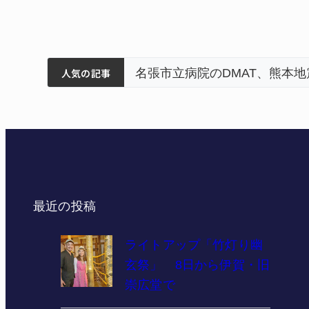
筋まとまる
ティアで清掃 伊賀
名張市立病院のDMAT、熊本
人気の記事
最近の投稿
ライトアップ「竹灯り幽
玄祭」 8日から伊賀・旧
崇広堂で