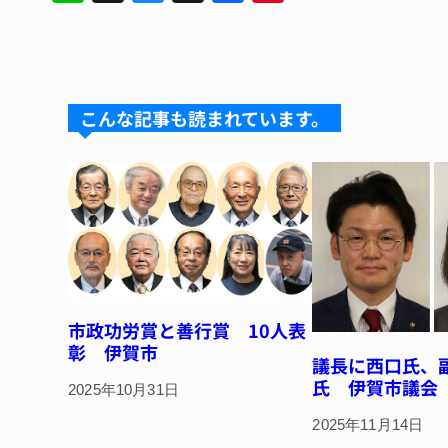
n
u
hr
a
nt
e
e
e
c
er
s
a
e
e
k
d
b
st
こんな記事も読まれています。
y
s
o
o
k
市政功労賞と善行賞 10人表
彰 伊賀市
議長に西口氏、
氏 伊賀市議会
2025年10月31日
2025年11月14日