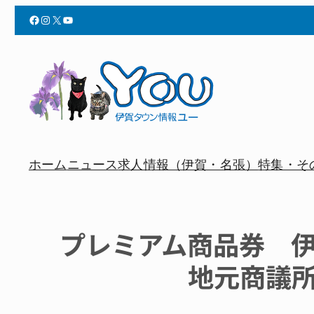
Facebook
Instagram
X
YouTube
ホーム
ニュース
求人情報（伊賀・名張）
特集・そ
プレミアム商品券 
地元商議