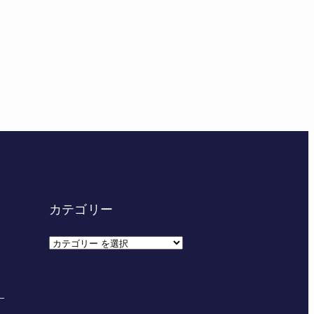
妊娠させた」母娘だまされ400万円詐欺被害 名張
カテゴリー
カ
テ
ゴ
リ