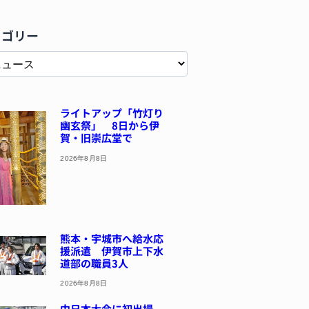
テゴリー
ライトアップ「竹灯り
幽玄祭」 8日から伊
賀・旧崇広堂で
2026年8月8日
熊本・宇城市へ給水応
援派遣 伊賀市上下水
道部の職員3人
2026年8月8日
中日本大会に初出場