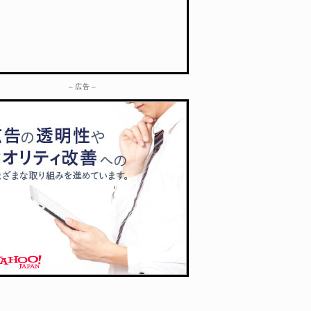
– 広告 –