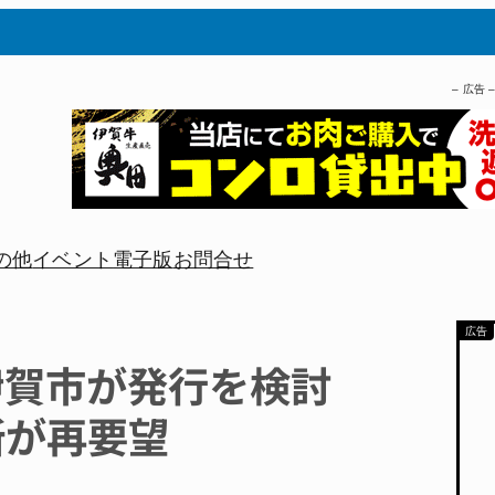
– 広告 
の他
イベント
電子版
お問合せ
伊賀市が発行を検討
所が再要望