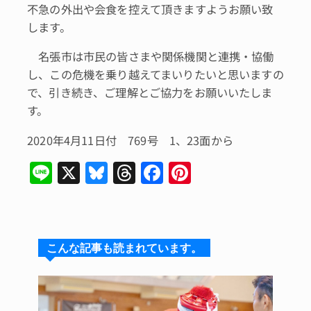
不急の外出や会食を控えて頂きますようお願い致
します。
名張市は市民の皆さまや関係機関と連携・協働
し、この危機を乗り越えてまいりたいと思いますの
で、引き続き、ご理解とご協力をお願いいたしま
す。
2020年4月11日付 769号 1、23面から
Li
X
Bl
T
F
Pi
n
u
hr
a
n
e
e
e
c
te
s
a
e
re
こんな記事も読まれています。
k
d
b
st
y
s
o
o