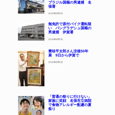
ウクライナ刺繍しません
か 22日に伊賀で体験会
2026年8月9日
無免許で軽トラ運転疑い
ブラジル国籍の男逮捕 名
張署
2026年8月9日
無免許で原付バイク運転疑
い バングラデシュ国籍の
男逮捕 伊賀署
2026年8月9日
豊味平太郎さん没後50年
展 9日から伊賀で
2026年8月9日