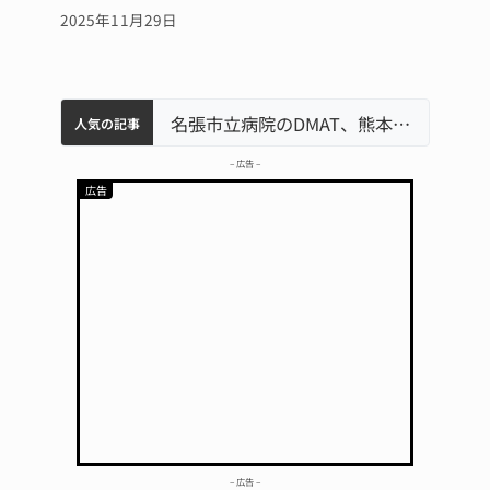
2025年11月29日
中学校の陶壁モニュメント 地元建設会社がボランティアで清掃 伊賀
名張市水道料金47％値上げへ 答申案、審議会で大筋まとまる
名張市立病院のDMAT、熊本地震の被災地へ 能登以来3回目の派遣
特産「白鳳梨」の出荷最盛期 直売所にぎわう 伊賀
人気の記事
– 広告 –
– 広告 –