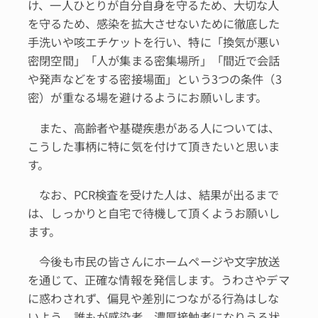
け、一人ひとりが自分自身を守るため、大切な人
を守るため、感染を拡大させないために徹底した
手洗いや咳エチケットを行い、特に「換気が悪い
密閉空間」「人が集まる密集場所」「間近で会話
や発声などをする密接場面」という3つの条件（3
密）が重なる場を避けるようにお願いします。
また、高齢者や基礎疾患がある人については、
こうした事柄に特に気を付けて頂きたいと思いま
す。
なお、PCR検査を受けた人は、結果が出るまで
は、しっかりと自宅で待機して頂くようお願いし
ます。
今後も市民の皆さんにホームページや文字放送
を通じて、正確な情報を発信します。うわさやデマ
に惑わされず、偏見や差別につながる行為はしな
いよう、誰もが感染者、濃厚接触者になりうる状