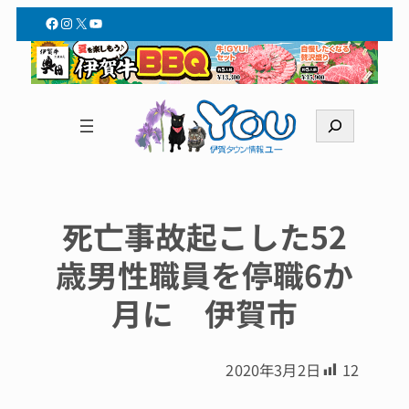
Facebook
Instagram
X
YouTube
検
索
死亡事故起こした52
歳男性職員を停職6か
月に 伊賀市
2020年3月2日
12