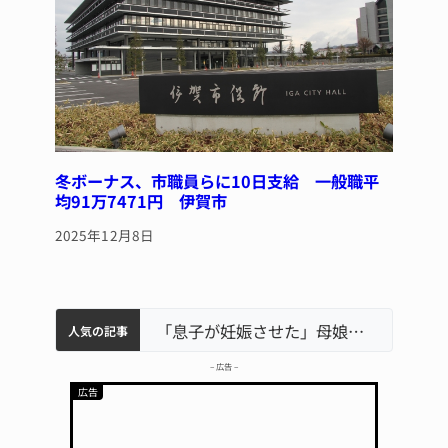
冬ボーナス、市職員らに10日支給 一般職平
均91万7471円 伊賀市
2025年12月8日
中学校の陶壁モニュメント 地元建設会社がボランティアで清掃 伊賀
名張市水道料金47％値上げへ 答申案、審議会で大筋まとまる
名張市立病院のDMAT、熊本地震の被災地へ 能登以来3回目の派遣
「息子が妊娠させた」母娘だまされ400万円詐欺被害 名張
人気の記事
– 広告 –