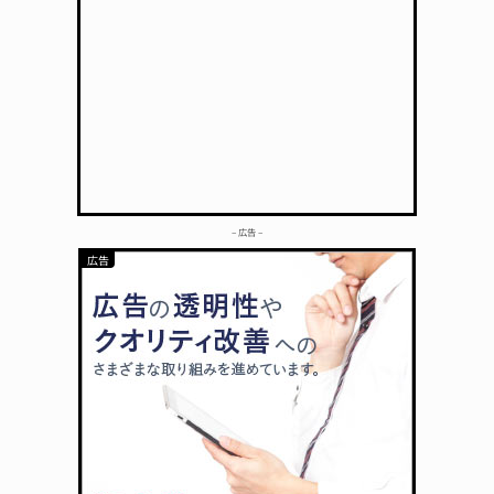
– 広告 –