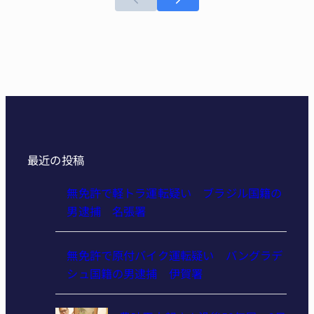
最近の投稿
無免許で軽トラ運転疑い ブラジル国籍の
男逮捕 名張署
無免許で原付バイク運転疑い バングラデ
シュ国籍の男逮捕 伊賀署