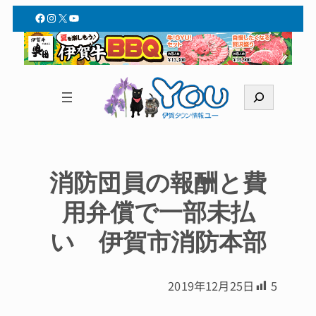
Facebook
Instagram
X
YouTube
検
索
消防団員の報酬と費
用弁償で一部未払
い 伊賀市消防本部
2019年12月25日
5