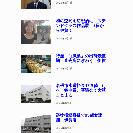
2026年8月7日
和の空間を幻想的に ステ
ンドグラス作品展 8日か
ら伊賀で
2026年8月7日
特産「白鳳梨」の出荷最盛
期 直売所にぎわう 伊賀
2026年8月7日
名張市水道料金47％値上げ
へ 答申案、審議会で大筋
まとまる
2026年8月6日
器物損壊容疑で83歳女逮
捕 伊賀署
2026年8月6日