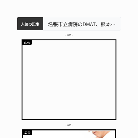
中学校の陶壁モニュメント 地元建設会社がボランティアで清掃 伊賀
名張市水道料金47％値上げへ 答申案、審議会で大筋まとまる
器物損壊容疑で83歳女逮捕 伊賀署
名張市立病院のDMAT、熊本地震の被災地へ 能登以来3回目の派遣
人気の記事
– 広告 –
– 広告 –