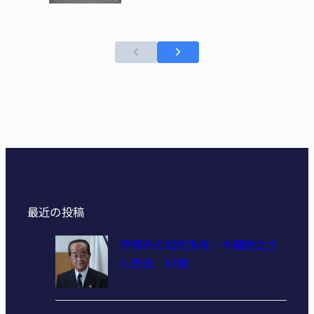
最近の投稿
伊賀市の初代市長・今岡睦之さ
ん死去 87歳