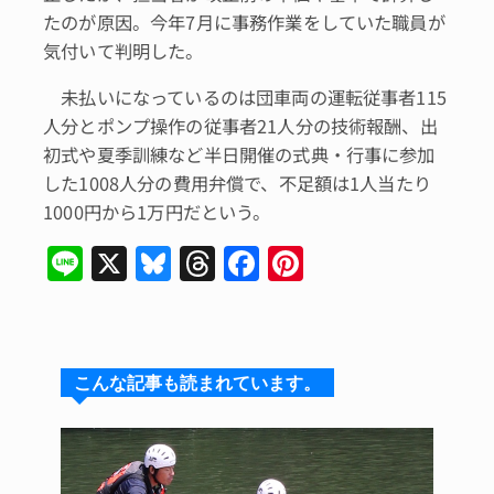
たのが原因。今年7月に事務作業をしていた職員が
気付いて判明した。
未払いになっているのは団車両の運転従事者115
人分とポンプ操作の従事者21人分の技術報酬、出
初式や夏季訓練など半日開催の式典・行事に参加
した1008人分の費用弁償で、不足額は1人当たり
1000円から1万円だという。
Li
X
Bl
T
F
Pi
n
u
hr
a
n
e
e
e
c
te
s
a
e
re
こんな記事も読まれています。
k
d
b
st
y
s
o
o