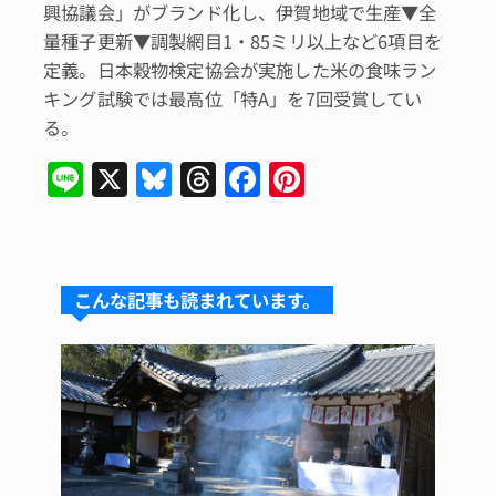
興協議会」がブランド化し、伊賀地域で生産▼全
量種子更新▼調製網目1・85ミリ以上など6項目を
定義。日本穀物検定協会が実施した米の食味ラン
キング試験では最高位「特A」を7回受賞してい
る。
Li
X
Bl
T
F
Pi
n
u
hr
a
n
e
e
e
c
te
s
a
e
re
こんな記事も読まれています。
k
d
b
st
y
s
o
o
k