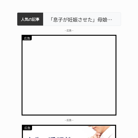
中学校の陶壁モニュメント 地元建設会社がボランティアで清掃 伊賀
特産「白鳳梨」の出荷最盛期 直売所にぎわう 伊賀
名張市水道料金47％値上げへ 答申案、審議会で大筋まとまる
名張市立病院のDMAT、熊本地震の被災地へ 能登以来3回目の派遣
「息子が妊娠させた」母娘だまされ400万円詐欺被害 名張
人気の記事
– 広告 –
– 広告 –