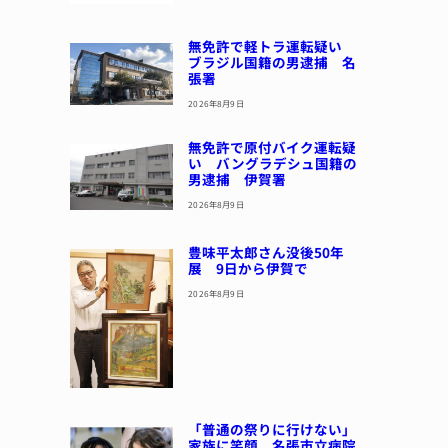
無免許で軽トラ運転疑い
ブラジル国籍の男逮捕 名
張署
2026年8月9日
無免許で原付バイク運転疑
い バングラデシュ国籍の
男逮捕 伊賀署
2026年8月9日
豊味平太郎さん没後50年
展 9日から伊賀で
2026年8月9日
「普通の祭りに行けない」
家族に笑顔 名張市立病院