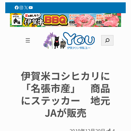
Facebook
Instagram
X
YouTube
検
索
伊賀米コシヒカリに
「名張市産」 商品
にステッカー 地元
JAが販売
2019年12月20日
4