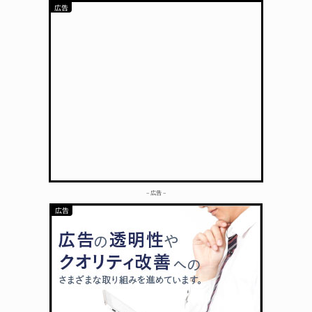
– 広告 –