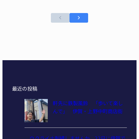
最近の投稿
軒先に鉄製風鈴 「歩いて楽し
んで」 伊賀・上野中町商店街
ウクライナ刺繍しませんか 22日に伊賀で