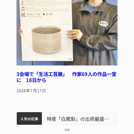
3会場で「生活工芸展」 作家69人の作品一堂
に 18日から
2026年7月17日
中学校の陶壁モニュメント 地元建設会社がボランティアで清掃 伊賀
名張市水道料金47％値上げへ 答申案、審議会で大筋まとまる
名張市立病院のDMAT、熊本地震の被災地へ 能登以来3回目の派遣
特産「白鳳梨」の出荷最盛期 直売所にぎわう 伊賀
人気の記事
– 広告 –