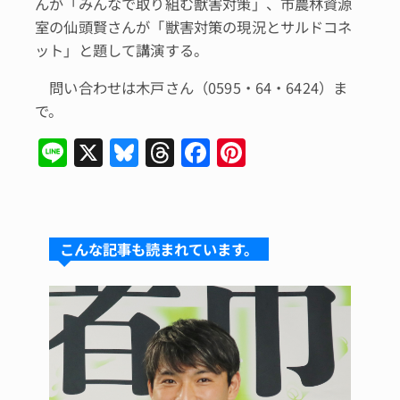
んが「みんなで取り組む獣害対策」、市農林資源
室の仙頭賢さんが「獣害対策の現況とサルドコネ
ット」と題して講演する。
問い合わせは木戸さん（0595・64・6424）ま
で。
Li
X
Bl
T
F
Pi
n
u
hr
a
n
e
e
e
c
te
s
a
e
re
こんな記事も読まれています。
k
d
b
st
y
s
o
o
k