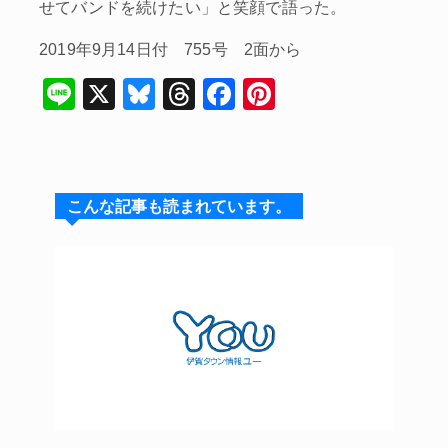
せてバンドを続けたい」と笑顔で語った。
2019年9月14日付 755号 2面から
Li
X
Bl
T
F
Pi
n
u
hr
a
nt
e
e
e
c
er
s
a
e
e
こんな記事も読まれています。
k
d
b
st
y
s
o
o
k