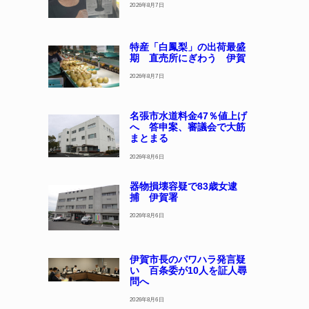
2026年8月7日
特産「白鳳梨」の出荷最盛
期 直売所にぎわう 伊賀
2026年8月7日
名張市水道料金47％値上げ
へ 答申案、審議会で大筋
まとまる
2026年8月6日
器物損壊容疑で83歳女逮
捕 伊賀署
2026年8月6日
伊賀市長のパワハラ発言疑
い 百条委が10人を証人尋
問へ
2026年8月6日