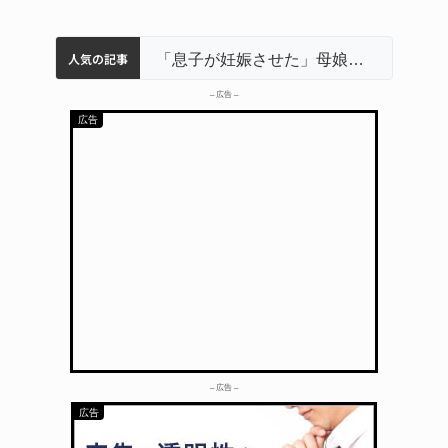
人気の記事
名張市立病院のDMAT、熊本地震の被災地へ 能登以来3回目の派遣
中学校の陶壁モニュメント 地元建設会社がボランティアで清掃 伊賀
名張市水道料金47％値上げへ 答申案、審議会で大筋まとまる
器物損壊容疑で83歳女逮捕 伊賀署
「息子が妊娠させた」母娘だまされ400万円詐欺被害 名張
– 広告 –
– 広告 –