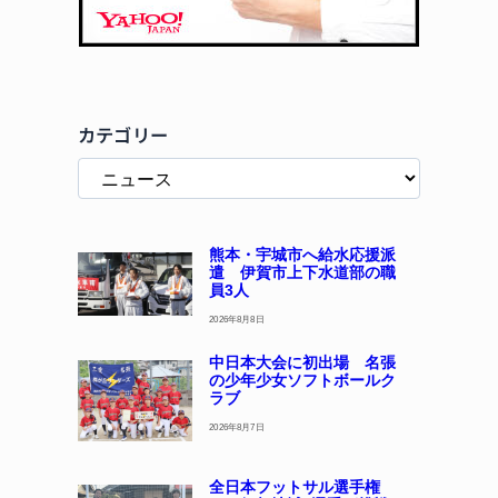
カテゴリー
熊本・宇城市へ給水応援派
遣 伊賀市上下水道部の職
員3人
2026年8月8日
中日本大会に初出場 名張
の少年少女ソフトボールク
ラブ
2026年8月7日
全日本フットサル選手権