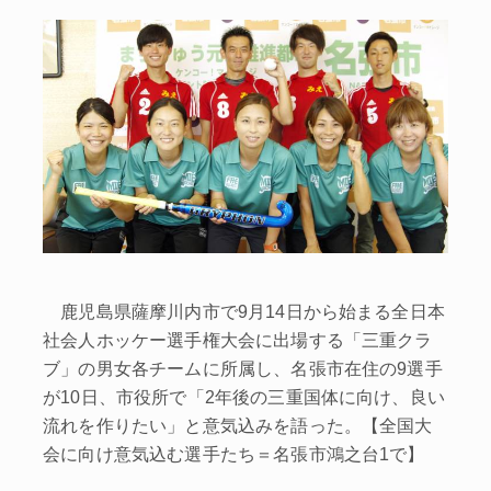
鹿児島県薩摩川内市で9月14日から始まる全日本
社会人ホッケー選手権大会に出場する「三重クラ
ブ」の男女各チームに所属し、名張市在住の9選手
が10日、市役所で「2年後の三重国体に向け、良い
流れを作りたい」と意気込みを語った。【全国大
会に向け意気込む選手たち＝名張市鴻之台1で】