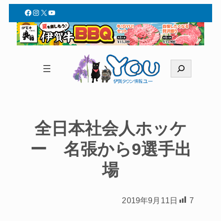
Facebook
Instagram
X
YouTube
検
索
全日本社会人ホッケ
ー 名張から9選手出
場
2019年9月11日
7