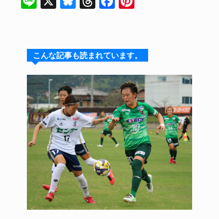
Li
X
Bl
T
F
Pi
n
u
hr
a
nt
e
e
e
c
er
s
a
e
e
こんな記事も読まれています。
k
d
b
st
y
s
o
o
k