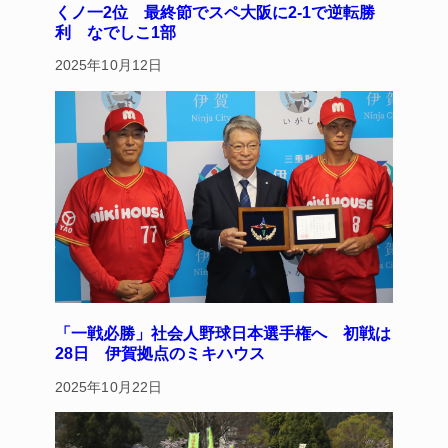
くノ一2位 最終節でスペ大阪に2-1で逆転勝
利 なでしこ1部
2025年10月12日
「一戦必勝」社会人野球日本選手権へ 初戦は
28日 伊賀拠点のミキハウス
2025年10月22日