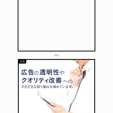
– 広告 –