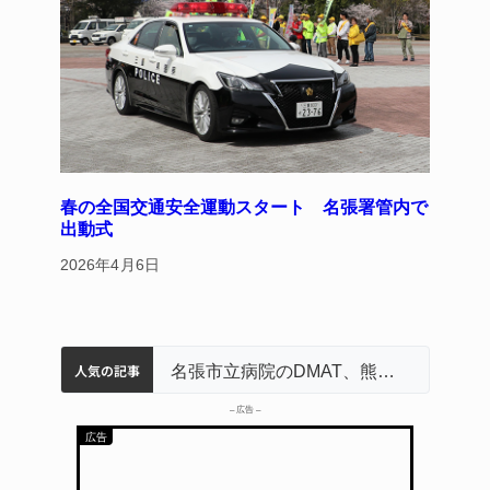
春の全国交通安全運動スタート 名張署管内で
出動式
2026年4月6日
人気の記事
中学校の陶壁モニュメント 地元建設会社がボランティアで清掃 伊賀
名張市水道料金47％値上げへ 答申案、審議会で大筋まとまる
器物損壊容疑で83歳女逮捕 伊賀署
名張市立病院のDMAT、熊本地震の被災地へ 能登以来3回目の派遣
「息子が妊娠させた」母娘だまされ400万円詐欺被害 名張
– 広告 –