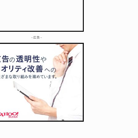
– 広告 –