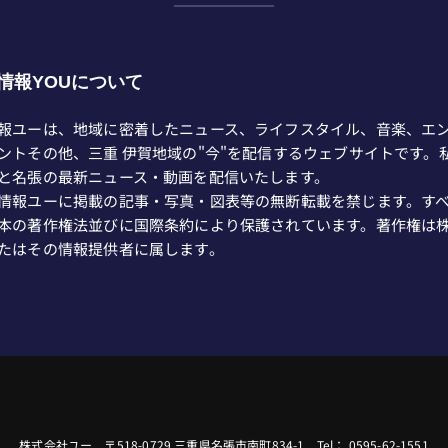
情報YOUについて
報ユーは、地域に密着したニュース、ライフスタイル、音楽、エ
ントその他、三重 伊賀地域の"今"を配信するウェブサイトです。
と名張の最新ニュース・動画を配信いたします。
情報ユーに掲載の記事・写真・図表等の無断転載を禁じます。す
本の著作権法並びに国際条約により保護されています。著作権は
たはその情報提供者に属します。
株式会社ユー 〒518-0729 三重県名張市南町834-1 Tel： 0595-62-1551