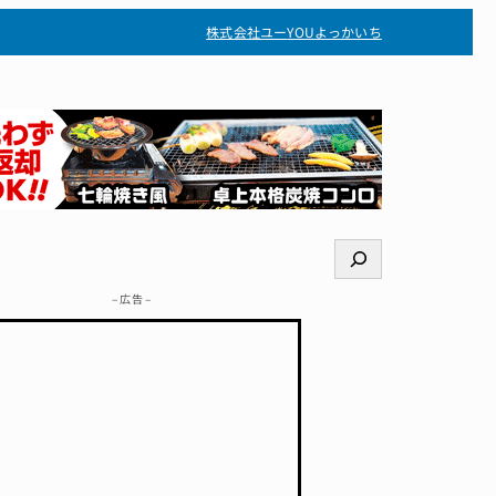
株式会社ユー
YOUよっかいち
検
索
– 広告 –