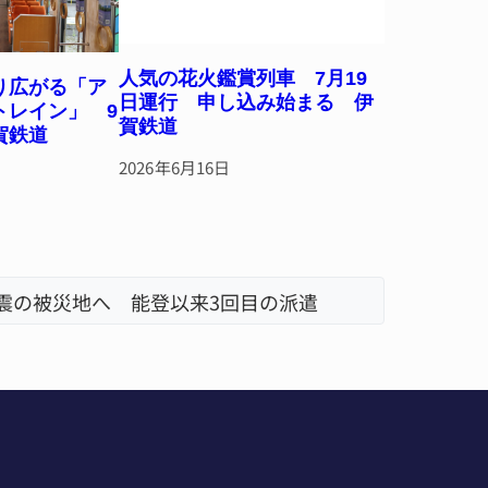
人気の花火鑑賞列車 7月19
り広がる「ア
日運行 申し込み始まる 伊
トレイン」 9
賀鉄道
賀鉄道
2026年6月16日
地震の被災地へ 能登以来3回目の派遣
【インタ
リレーで