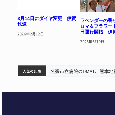
3月14日にダイヤ変更 伊賀
ラベンダーの香
鉄道
ロマ＆フラワー
日運行開始 伊
2026年2月12日
2026年6月9日
賀市で
ティアで清掃 伊賀
名張市立病院のDMAT、熊本
人気の記事