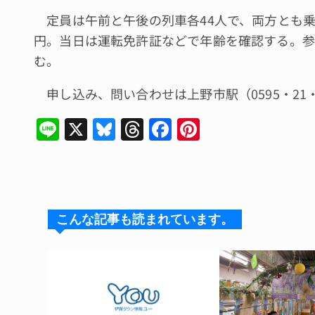
定員は午前と午後の列車各44人で、両方とも乗車
円。当日は運転免許証などで年齢を確認する。参
む。
申し込み、問い合わせは上野市駅（0595・21・
Li
X
Bl
T
F
Pi
n
u
hr
a
n
e
e
e
c
te
s
a
e
re
k
d
b
st
こんな記事も読まれています。
y
s
o
o
k