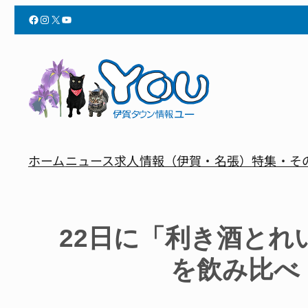
Facebook
Instagram
X
YouTube
ホーム
ニュース
求人情報（伊賀・名張）
特集・そ
22日に「利き酒とれ
を飲み比べ