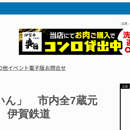
– 広告 –
の他
イベント
電子版
お問合せ
いん」 市内全7蔵元
 伊賀鉄道