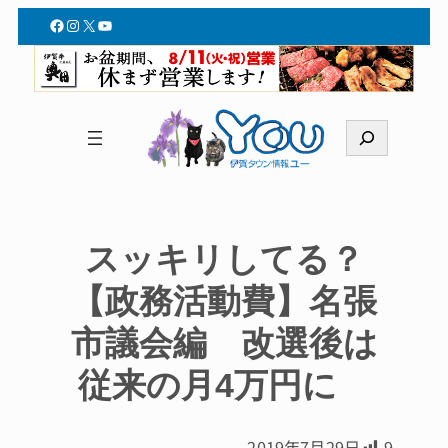
Facebook
Instagram
X
YouTube
検
索
スッキリしてる？
【政務活動費】名張
市議会編 改選後は
従来の月4万円に
2019年7月29日
9