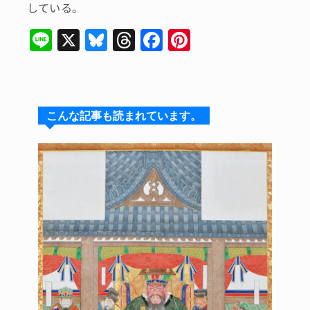
している。
Li
X
Bl
T
F
Pi
n
u
hr
a
n
e
e
e
c
te
s
a
e
re
こんな記事も読まれています。
k
d
b
st
y
s
o
o
k