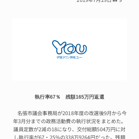
執行率67％ 残額165万円返還
名張市議会事務局が2018年度の改選後9月から今
年3月分までの政務活動費の執行状況をまとめた。
議員定数が2減の18になり、交付総額504万円に対
し執行率が67・25％の338万9264円だった。残額