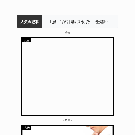
中学校の陶壁モニュメント 地元建設会社がボランティアで清掃 伊賀
名張市水道料金47％値上げへ 答申案、審議会で大筋まとまる
器物損壊容疑で83歳女逮捕 伊賀署
名張市立病院のDMAT、熊本地震の被災地へ 能登以来3回目の派遣
「息子が妊娠させた」母娘だまされ400万円詐欺被害 名張
人気の記事
– 広告 –
– 広告 –