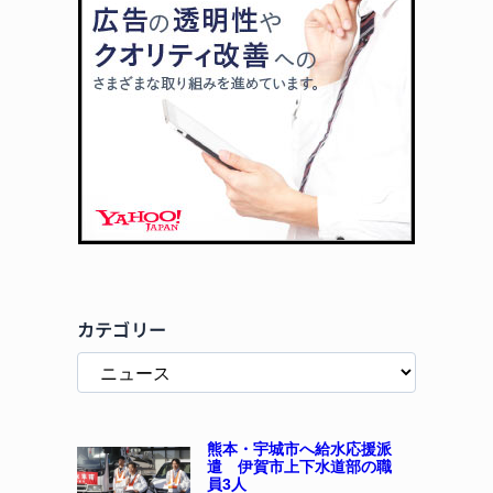
カテゴリー
熊本・宇城市へ給水応援派
遣 伊賀市上下水道部の職
員3人