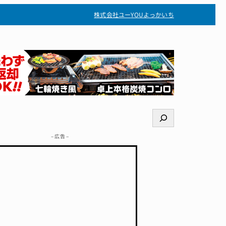
株式会社ユー
YOUよっかいち
検
索
– 広告 –