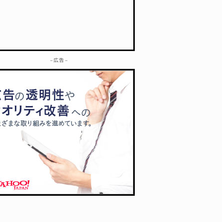
– 広告 –