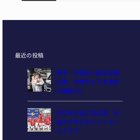
最近の投稿
熊本・宇城市へ給水応援
派遣 伊賀市上下水道部
の職員3人
中日本大会に初出場 名
張の少年少女ソフトボー
ルクラブ