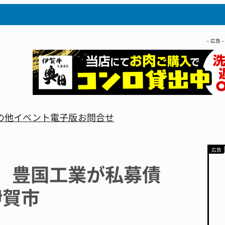
– 広告 –
の他
イベント
電子版
お問合せ
 豊国工業が私募債
伊賀市