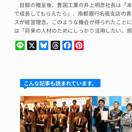
目録の贈呈後、豊国工業の井上明彦社長は「本
で成長してもらえたら」、南都銀行名張支店の青
スが経営理念。このような機会が得られたことに
は「将来の人材のためにしっかり活用したい。感
Li
X
Bl
T
F
Pi
n
u
hr
a
n
e
e
e
c
te
s
a
e
re
k
d
b
st
こんな記事も読まれています。
y
s
o
o
k