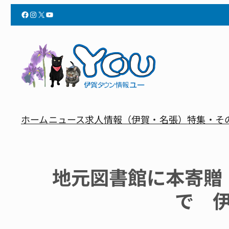
Facebook
Instagram
X
YouTube
ホーム
ニュース
求人情報（伊賀・名張）
特集・そ
地元図書館に本寄贈
で 