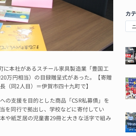
カ
町に本社があるスチール家具製造業「豊国工
約20万円相当）の目録贈呈式があった。【寄贈
長（同2人目）＝伊賀市四十九町で】
の支援を目的とした商品「CSR私募債」を
相当を同行で拠出し、学校などに寄付してい
本や紙芝居の児童書29冊と大きな活字で組み