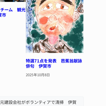
ケチーム 観光
賀市
特選71点を発表 芭蕉翁献詠
俳句 伊賀市
2025年10月8日
元建設会社がボランティアで清掃 伊賀
名張市立
「息子が