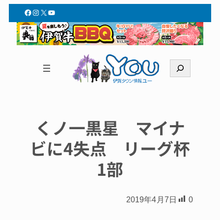
Facebook
Instagram
X
YouTube
検
索
くノ一黒星 マイナ
ビに4失点 リーグ杯
1部
2019年4月7日
0