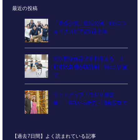
最近の投稿
「名張少女」復活公演 9日にシ
ェイクスピア2作品上演
宮沢賢治作品で平和考える 上
野市民劇場が朗読劇 9日に伊賀
で
ライトアップ「竹灯り幽玄
祭」 8日から伊賀・旧崇広堂で
【過去7日間】よく読まれている記事