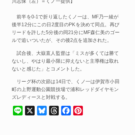
川志保（左）＝くノ一提供】
前半を0‐1で折り返したくノ一は、MF乃一綾が
後半12分にこの日2度目のPKを決めて同点。再び
リードを許した5分後の同21分にMF森仁美のゴー
ルで追いついたが、その後2点を追加された。
試合後、大嶽直人監督は「ミスが多くては勝て
ないし、やはり最小限に抑えないと主導権は取れ
ないと感じた」とコメントした。
リーグ杯の次節は14日で、くノ一は伊賀市小田
町の上野運動公園競技場で浦和レッドダイヤモン
ズレディースと対戦する。
Li
X
Bl
T
F
Pi
n
u
hr
a
nt
e
e
e
c
er