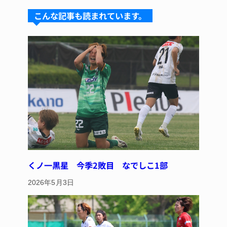
s
a
e
e
こんな記事も読まれています。
k
d
b
st
y
s
o
o
k
くノ一黒星 今季2敗目 なでしこ1部
2026年5月3日