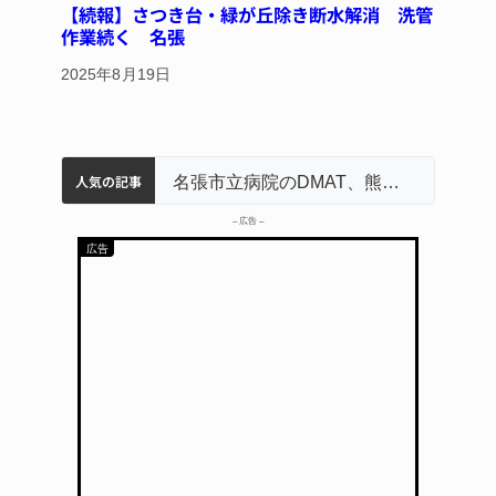
【続報】さつき台・緑が丘除き断水解消 洗管
作業続く 名張
2025年8月19日
人気の記事
中学校の陶壁モニュメント 地元建設会社がボランティアで清掃 伊賀
名張市水道料金47％値上げへ 答申案、審議会で大筋まとまる
器物損壊容疑で83歳女逮捕 伊賀署
名張市立病院のDMAT、熊本地震の被災地へ 能登以来3回目の派遣
– 広告 –