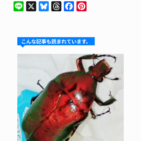
Li
X
Bl
T
F
Pi
n
u
hr
a
nt
e
e
e
c
er
s
a
e
e
こんな記事も読まれています。
k
d
b
st
y
s
o
o
k