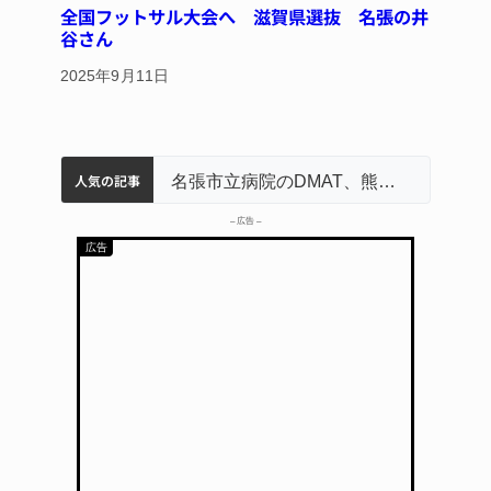
全国フットサル大会へ 滋賀県選抜 名張の井
谷さん
2025年9月11日
人気の記事
中学校の陶壁モニュメント 地元建設会社がボランティアで清掃 伊賀
名張市水道料金47％値上げへ 答申案、審議会で大筋まとまる
器物損壊容疑で83歳女逮捕 伊賀署
名張市立病院のDMAT、熊本地震の被災地へ 能登以来3回目の派遣
– 広告 –