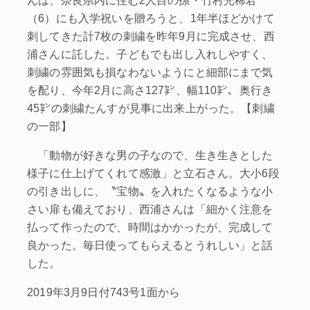
（6）にも入学祝いを贈ろうと、1年半ほどかけて
刺してきた計7枚の刺繍を昨年9月に完成させ、西
浦さんに託した。子どもでも出し入れしやすく、
刺繍の雰囲気も損なわないようにと細部にまで気
を配り、今年2月に高さ127㌢、幅110㌢、奥行き
45㌢の刺繍たんすが見事に出来上がった。【刺繍
の一部】
「動物が好きな男の子なので、生き生きとした
様子に仕上げてくれて感激」と立石さん。大小6段
の引き出しに、〝宝物〟を入れたくなるような小
さい扉も備えており、西浦さんは「細かく注意を
払って作ったので、時間はかかったが、完成して
良かった。毎日使ってもらえるとうれしい」と話
した。
2019年3月9日付743号1面から