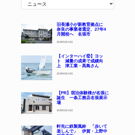
旧長瀬小が新教育拠点に
奈良の事業者選定、27年4
月開校へ 名張市
2026年8月10日
【インターハイ⑫】ヨッ
ト 減量の成果で成績向
上 津工業・髙島さん
2026年8月10日
【PR】宿泊体験棟が名張に
誕生 一条工務店名張展示
場
2026年8月10日
軒先に鉄製風鈴 「歩いて
楽しんで」 伊賀・上野中