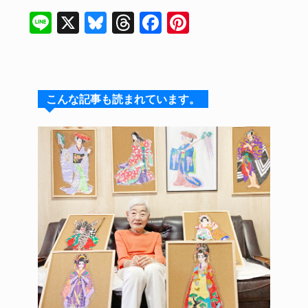
Li
X
Bl
T
F
Pi
n
u
hr
a
nt
e
e
e
c
er
s
a
e
e
こんな記事も読まれています。
k
d
b
st
y
s
o
o
k