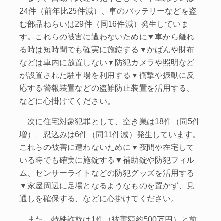
24件（前年比25件減）、車のバッテリーなどを盗
む部品ねらいは29件（同16件減）発生していま
す。これらの被害に遭わないために▼車から離れ
る時は短時間でも確実に施錠する▼かばんや財布
などは車内に放置しない▼防犯カメラや照明など
が設置された駐車場を利用する▼衝撃や振動に反
応する警報装置などの盗難防止装置を活用する、
などに心掛けてください。
次に住宅対象犯罪として、空き巣は18件（同5件
増）、忍込みは6件（同11件減）発生しています。
これらの被害に遭わないために▼夜間や在宅して
いる時でも確実に施錠する▼補助錠や防犯フィル
ム、センサーライトなどの防犯グッズを活用する
▼家屋周辺に足場となるようなものを置かず、見
通しを確保する、などに心掛けてください。
また、特殊詐欺は1件（被害額約500万円）と前