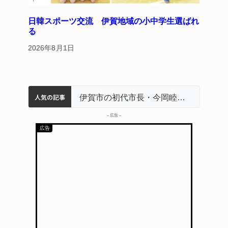
日韓スポーツ交流 伊賀地域の小中学生選ばれ
る
2026年8月1日
人気の記事
名張市立病院のDMAT、熊本地震の被災地へ 能登以来3回目の派遣
特産「白鳳梨」の出荷最盛期 直売所にぎわう 伊賀
名張市水道料金47％値上げへ 答申案、審議会で大筋まとまる
伊賀市の初代市長・今岡睦之さん死去 87歳
– 広告 –