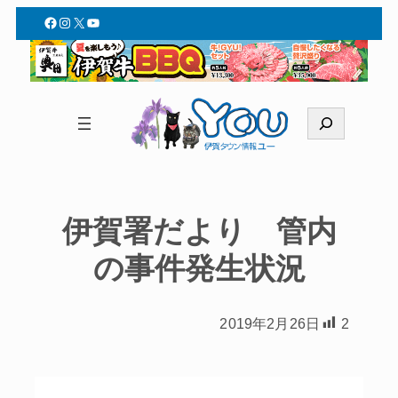
Facebook
Instagram
X
YouTube
検
索
伊賀署だより 管内
の事件発生状況
2019年2月26日
2