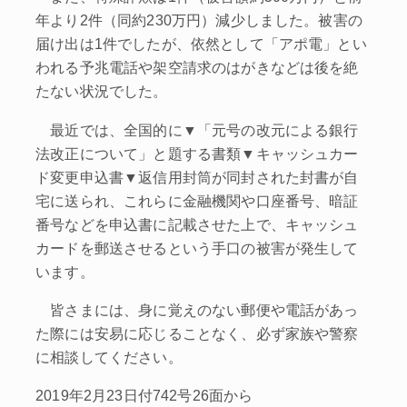
年より2件（同約230万円）減少しました。被害の
届け出は1件でしたが、依然として「アポ電」とい
われる予兆電話や架空請求のはがきなどは後を絶
たない状況でした。
最近では、全国的に▼「元号の改元による銀行
法改正について」と題する書類▼キャッシュカー
ド変更申込書▼返信用封筒が同封された封書が自
宅に送られ、これらに金融機関や口座番号、暗証
番号などを申込書に記載させた上で、キャッシュ
カードを郵送させるという手口の被害が発生して
います。
皆さまには、身に覚えのない郵便や電話があっ
た際には安易に応じることなく、必ず家族や警察
に相談してください。
2019年2月23日付742号26面から