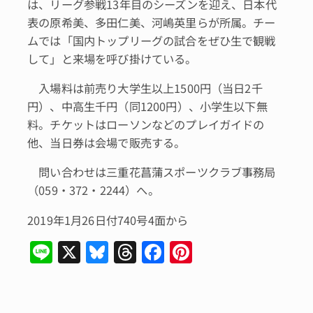
は、リーグ参戦13年目のシーズンを迎え、日本代
表の原希美、多田仁美、河嶋英里らが所属。チー
ムでは「国内トップリーグの試合をぜひ生で観戦
して」と来場を呼び掛けている。
入場料は前売り大学生以上1500円（当日2千
円）、中高生千円（同1200円）、小学生以下無
料。チケットはローソンなどのプレイガイドの
他、当日券は会場で販売する。
問い合わせは三重花菖蒲スポーツクラブ事務局
（059・372・2244）へ。
2019年1月26日付740号4面から
Li
X
Bl
T
F
Pi
n
u
hr
a
n
e
e
e
c
te