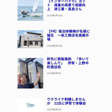
【インターハイ⑫】ヨッ
ト 減量の成果で成績向
上 津工業・髙島さん
2026年8月10日
【PR】宿泊体験棟が名張に
誕生 一条工務店名張展示
場
2026年8月10日
軒先に鉄製風鈴 「歩いて
楽しんで」 伊賀・上野中
町商店街
2026年8月9日
ウクライナ刺繍しません
か 22日に伊賀で体験会
2026年8月9日