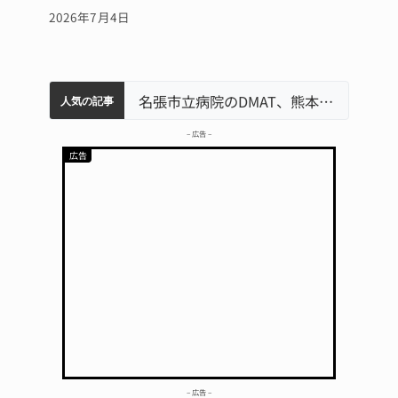
2026年7月4日
特産「白鳳梨」の出荷最盛期 直売所にぎわう 伊賀
伊賀市の初代市長・今岡睦之さん死去 87歳
「息子が妊娠させた」母娘だまされ400万円詐欺被害 名張
名張市水道料金47％値上げへ 答申案、審議会で大筋まとまる
名張市立病院のDMAT、熊本地震の被災地へ 能登以来3回目の派遣
人気の記事
– 広告 –
– 広告 –