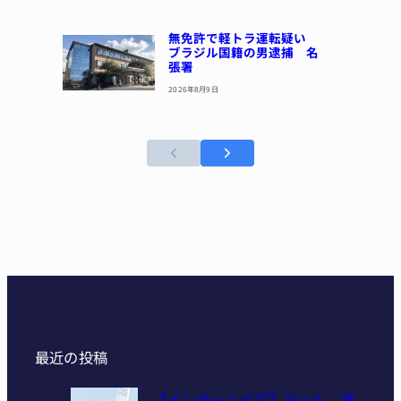
無免許で軽トラ運転疑い
ブラジル国籍の男逮捕 名
張署
2026年8月9日
最近の投稿
【インターハイ⑫】ヨット 減