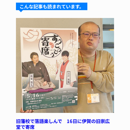
s
a
e
re
こんな記事も読まれています。
k
d
b
st
y
s
o
o
k
旧藩校で落語楽しんで 16日に伊賀の旧崇広
堂で寄席