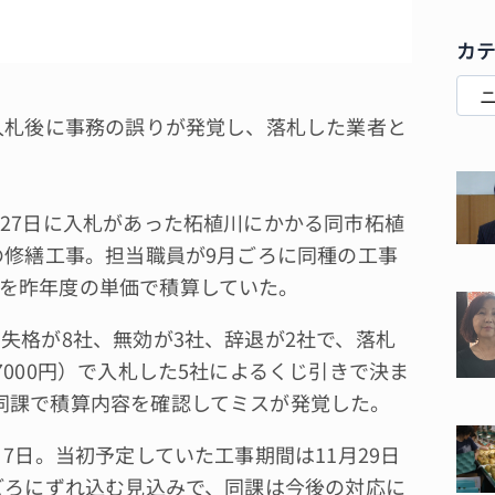
カ
入札後に事務の誤りが発覚し、落札した業者と
27日に入札があった柘植川にかかる同市柘植
の修繕工事。担当職員が9月ごろに同種の工事
を昨年度の単価で積算していた。
失格が8社、無効が3社、辞退が2社で、落札
7000円）で入札した5社によるくじ引きで決ま
同課で積算内容を確認してミスが発覚した。
7日。当初予定していた工事期間は11月29日
旬ごろにずれ込む見込みで、同課は今後の対応に