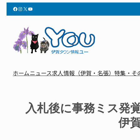
Facebook
Instagram
X
YouTube
ホーム
ニュース
求人情報（伊賀・名張）
特集・そ
入札後に事務ミス発
伊