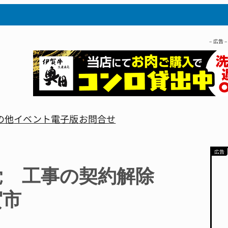
– 広告 –
の他
イベント
電子版
お問合せ
覚 工事の契約解除
賀市