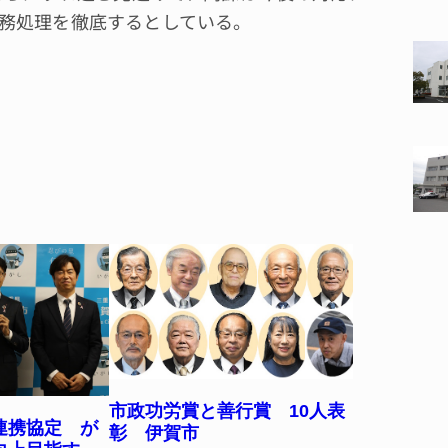
務処理を徹底するとしている。
市政功労賞と善行賞 10人表
連携協定 が
彰 伊賀市