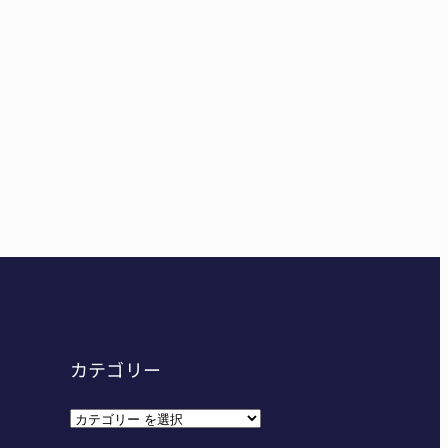
容疑で83歳女逮捕 伊賀署
妊娠させた」母娘だまされ400万円詐欺被害 名張
カテゴリー
カ
テ