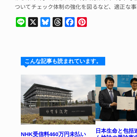
ついてチェック体制の強化を図るなど、適正な事
Li
X
Bl
T
F
Pi
n
u
hr
a
n
e
e
e
c
te
s
a
e
re
k
d
b
st
こんな記事も読まれています。
y
s
o
o
k
日本生命と包括
NHK受信料460万円未払い