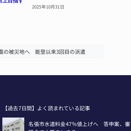
率向上目指す
2025年10月31日
地震の被災地へ 能登以来3回目の派遣
器物損壊
「息子が
【過去7日間】よく読まれている記事