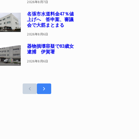
2026年8月7日
名張市水道料金47％値
上げへ 答申案、審議
会で大筋まとまる
2026年8月6日
器物損壊容疑で83歳女
逮捕 伊賀署
2026年8月6日