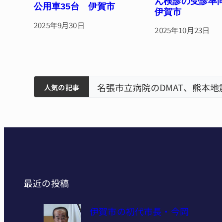
ん検診の受診
公用車35台 伊賀市
伊賀市
2025年9月30日
2025年10月23日
筋まとまる
ティアで清掃 伊賀
名張市立病院のDMAT、熊本
人気の記事
最近の投稿
伊賀市の初代市長・今岡