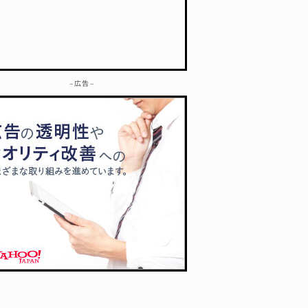
– 広告 –