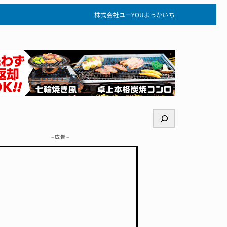
株式会社ユー
YOUよっかいち
検
索
– 広告 –