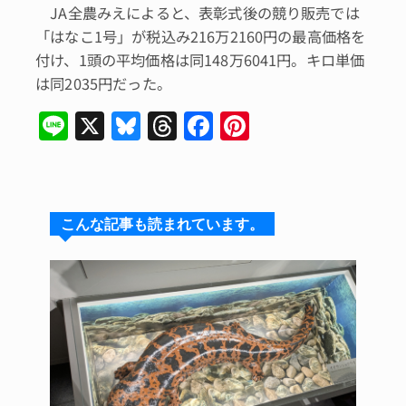
JA全農みえによると、表彰式後の競り販売では
「はなこ1号」が税込み216万2160円の最高価格を
付け、1頭の平均価格は同148万6041円。キロ単価
は同2035円だった。
Li
X
Bl
T
F
Pi
n
u
hr
a
n
e
e
e
c
te
s
a
e
re
こんな記事も読まれています。
k
d
b
st
y
s
o
o
k