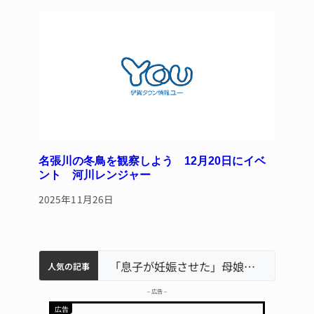
名張川の冬鳥を観察しよう 12月20日にイベ
ント 河川レンジャー
2025年11月26日
中学校の陶壁モニュメント 地元建設会社がボランティアで清掃 伊賀
特産「白鳳梨」の出荷最盛期 直売所にぎわう 伊賀
「息子が妊娠させた」母娘だまされ400万円詐欺被害 名張
名張市立病院のDMAT、熊本地震の被災地へ 能登以来3回目の派遣
名張市水道料金47％値上げへ 答申案、審議会で大筋まとまる
人気の記事
– 広告 –