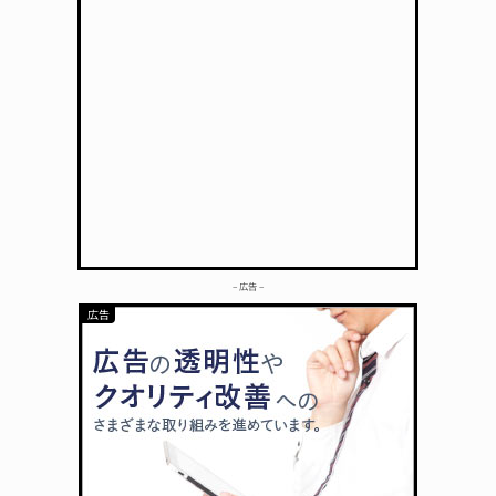
– 広告 –