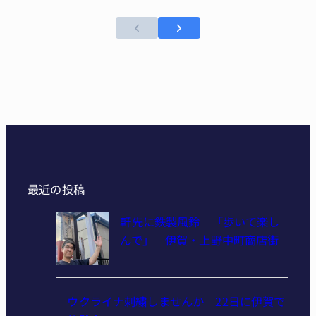
最近の投稿
軒先に鉄製風鈴 「歩いて楽し
んで」 伊賀・上野中町商店街
ウクライナ刺繍しませんか 22日に伊賀で