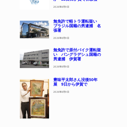
2026年8月9日
無免許で軽トラ運転疑い
ブラジル国籍の男逮捕 名
張署
2026年8月9日
無免許で原付バイク運転疑
い バングラデシュ国籍の
男逮捕 伊賀署
2026年8月9日
豊味平太郎さん没後50年
展 9日から伊賀で
2026年8月9日