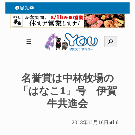
Facebook
Instagram
X
YouTube
検
索
名誉賞は中林牧場の
「はなこ1」号 伊賀
牛共進会
2018年11月16日
6