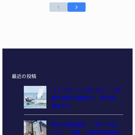
最近の投稿
【インターハイ⑫】ヨット 減
量の成果で成績向上 津工業・
髙島さん
軒先に鉄製風鈴 「歩いて楽し
んで」 伊賀・上野中町商店街