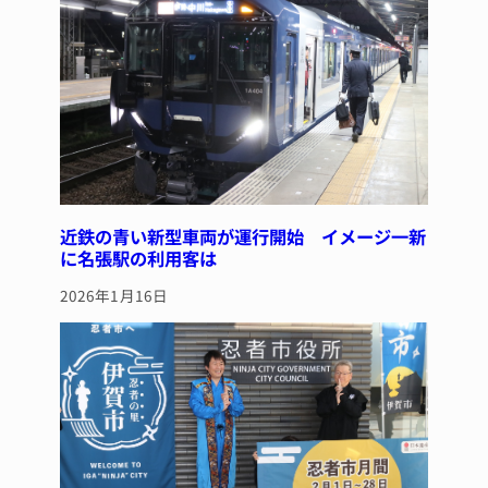
o
k
近鉄の青い新型車両が運行開始 イメージ一新
に名張駅の利用客は
2026年1月16日