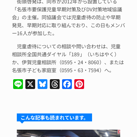
街頭啓発は、同市が2012年から設置している
「名張市要保護児童早期対策及びDV対策地域協議
会」の主催。同協議会では児童虐待の防止や早期
発見、早期対応に取り組んでおり、この日もメンバ
ー16人が参加した。
児童虐待についての相談や問い合わせは、児童
相談所全国共通ダイヤル「189」（いちはやく）
か、伊賀児童相談所（0595・24・8060）、または
名張市子ども家庭室（0595・63・7594）へ。
Li
X
Bl
T
F
Pi
n
u
hr
a
n
e
e
e
c
te
s
a
e
re
こんな記事も読まれています。
k
d
b
st
y
s
o