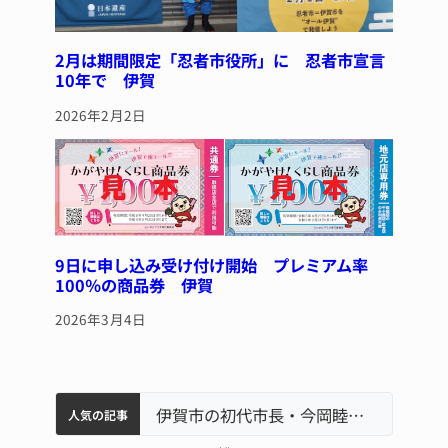
2月は期間限定「忍者市役所」に 忍者市宣言
10年で 伊賀
2026年2月2日
9日に申し込み受け付け開始 プレミアム率
100％の商品券 伊賀
2026年3月4日
特産「白鳳梨」の出荷最盛期 直売所にぎわう 伊賀
名張市水道料金47％値上げへ 答申案、審議会で大筋まとまる
名張市立病院のDMAT、熊本地震の被災地へ 能登以来3回目の派遣
伊賀市の初代市長・今岡睦之さん死去 87歳
人気の記事