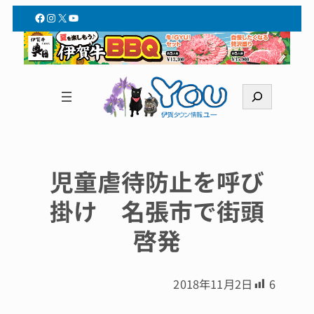
Facebook
Instagram
X
YouTube
検
索
児童虐待防止を呼び
掛け 名張市で街頭
啓発
2018年11月2日
6