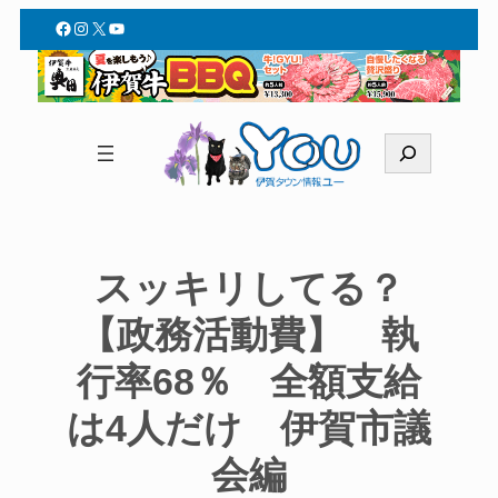
Facebook
Instagram
X
YouTube
検
索
スッキリしてる？
【政務活動費】 執
行率68％ 全額支給
は4人だけ 伊賀市議
会編