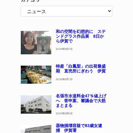
和の空間を幻想的に ステ
ンドグラス作品展 8日か
ら伊賀で
2026年8月7日
特産「白鳳梨」の出荷最盛
期 直売所にぎわう 伊賀
2026年8月7日
名張市水道料金47％値上げ
へ 答申案、審議会で大筋
まとまる
2026年8月6日
器物損壊容疑で83歳女逮
捕 伊賀署