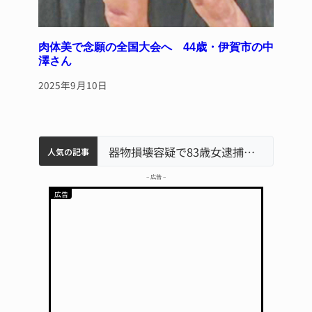
肉体美で念願の全国大会へ 44歳・伊賀市の中
澤さん
2025年9月10日
中学校の陶壁モニュメント 地元建設会社がボランティアで清掃 伊賀
名張市水道料金47％値上げへ 答申案、審議会で大筋まとまる
器物損壊容疑で83歳女逮捕 伊賀署
名張市立病院のDMAT、熊本地震の被災地へ 能登以来3回目の派遣
「息子が妊娠させた」母娘だまされ400万円詐欺被害 名張
人気の記事
– 広告 –