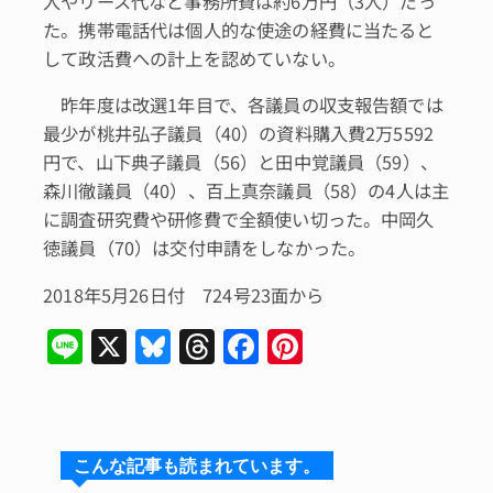
入やリース代など事務所費は約6万円（3人）だっ
た。携帯電話代は個人的な使途の経費に当たると
して政活費への計上を認めていない。
昨年度は改選1年目で、各議員の収支報告額では
最少が桃井弘子議員（40）の資料購入費2万5592
円で、山下典子議員（56）と田中覚議員（59）、
森川徹議員（40）、百上真奈議員（58）の4人は主
に調査研究費や研修費で全額使い切った。中岡久
徳議員（70）は交付申請をしなかった。
2018年5月26日付 724号23面から
Li
X
Bl
T
F
Pi
n
u
hr
a
n
e
e
e
c
te
s
a
e
re
こんな記事も読まれています。
k
d
b
st