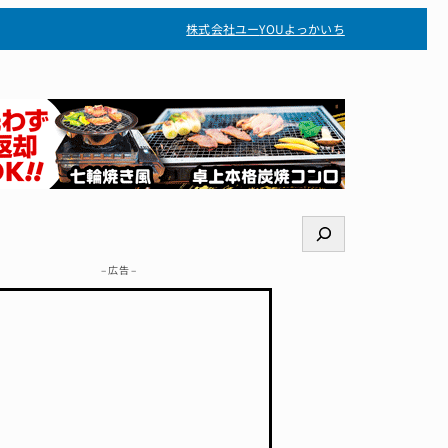
株式会社ユー
YOUよっかいち
検
索
– 広告 –