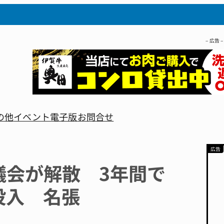
– 広告 –
の他
イベント
電子版
お問合せ
議会が解散 3年間で
円投入 名張