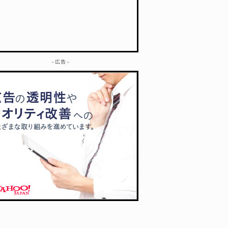
– 広告 –