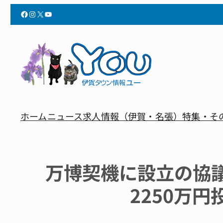
Facebook
Instagram
X
YouTube
ホーム
ニュース
求人情報（伊賀・名張）
特集・そ
万博契機に設立の協
2250万