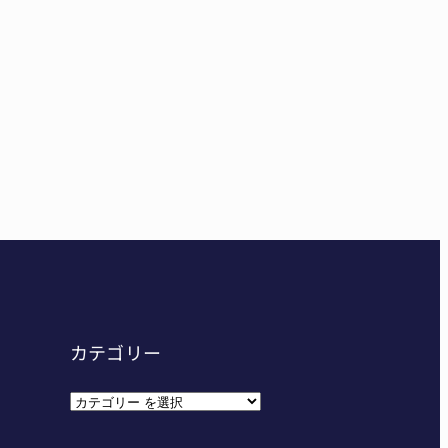
病院のDMAT、熊本地震の被災地へ 能登以来3回目の派
妊娠させた」母娘だまされ400万円詐欺被害 名張
カテゴリー
カ
テ