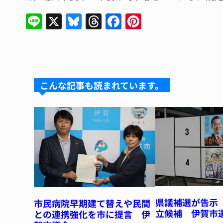
Li
X
Bl
T
F
Pi
n
u
hr
a
n
e
e
e
c
te
s
a
e
re
k
d
b
st
こんな記事も読まれています。
y
s
o
o
k
県議補選が告示
市民病院早期建て替えや民間
立候補 伊賀市
との連携強化を市に提言 伊