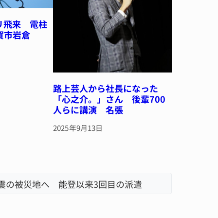
リ飛来 電柱
賀市岩倉
路上芸人から社長になった
「心之介。」さん 後輩700
人らに講演 名張
2025年9月13日
地震の被災地へ 能登以来3回目の派遣
「息子が
名張市、