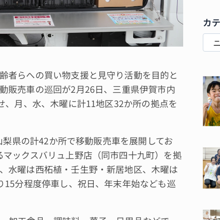
カ
齢者らへの買い物支援と見守り活動を目的と
動販売車の巡回が2月26日、三重県伊賀市内
せ、月、水、木曜に計11地区32か所の拠点を
山梨県の計42か所で移動販売車を展開してお
るマックスバリュ上野店（同市四十九町）を拠
、水曜は西柘植・壬生野・新居地区、木曜は
り15分程度停車し、祝日、年末年始なども巡