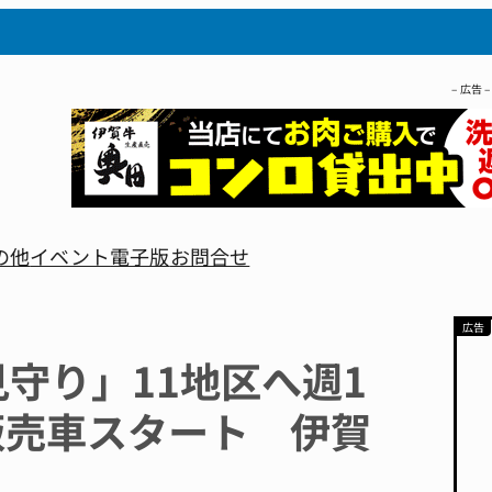
– 広告 –
の他
イベント
電子版
お問合せ
守り」11地区へ週1
販売車スタート 伊賀