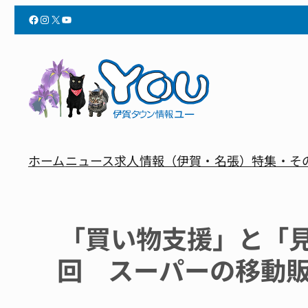
Facebook
Instagram
X
YouTube
ホーム
ニュース
求人情報（伊賀・名張）
特集・そ
「買い物支援」と「見
回 スーパーの移動