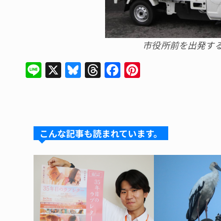
市役所前を出発す
Li
X
Bl
T
F
Pi
n
u
hr
a
n
e
e
e
c
te
s
a
e
re
k
d
b
st
こんな記事も読まれています。
y
s
o
o
k