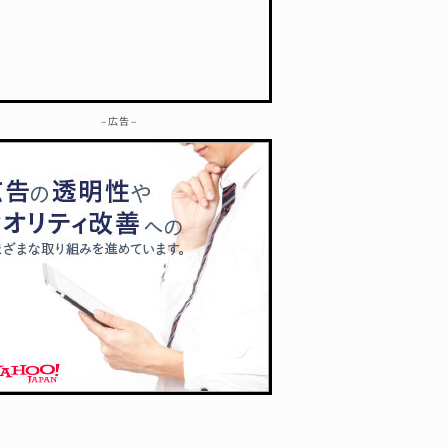
– 広告 –