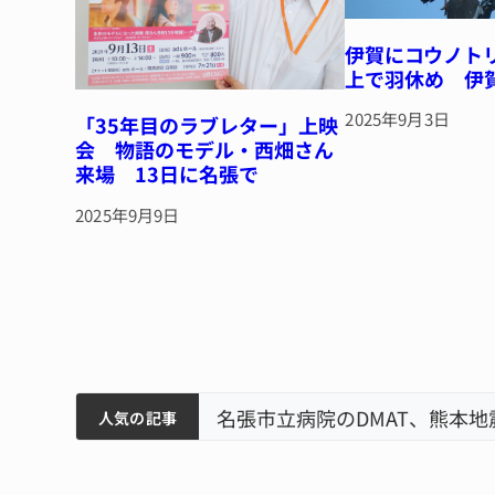
伊賀にコウノト
上で羽休め 伊
2025年9月3日
「35年目のラブレター」上映
会 物語のモデル・西畑さん
来場 13日に名張で
2025年9月9日
筋まとまる
ティアで清掃 伊賀
名張市立病院のDMAT、熊本
人気の記事