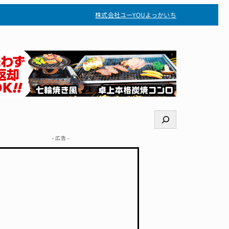
株式会社ユー
YOUよっかいち
検
索
– 広告 –