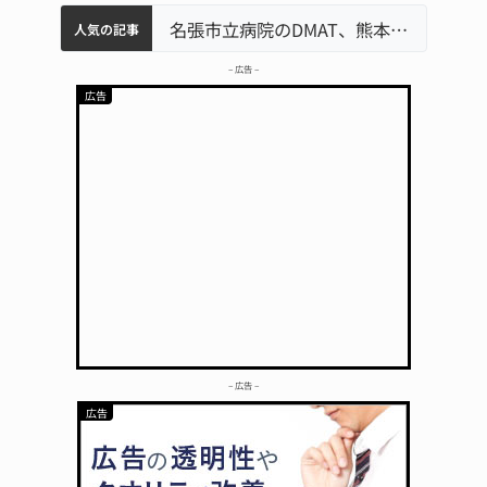
中学校の陶壁モニュメント 地元建設会社がボランティアで清掃 伊賀
名張市水道料金47％値上げへ 答申案、審議会で大筋まとまる
器物損壊容疑で83歳女逮捕 伊賀署
名張市立病院のDMAT、熊本地震の被災地へ 能登以来3回目の派遣
人気の記事
– 広告 –
– 広告 –