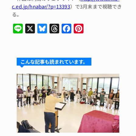
c.ed.jp/hnabar/?p=13393
）で3月末まで視聴でき
る。
Li
X
Bl
T
F
Pi
n
u
hr
a
n
e
e
e
c
te
s
a
e
re
こんな記事も読まれています。
k
d
b
st
y
s
o
o
k