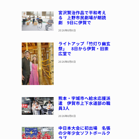
宮沢賢治作品で平和考え
る 上野市民劇場が朗読
劇 9日に伊賀で
2026年8月8日
ライトアップ「竹灯り幽玄
祭」 8日から伊賀・旧崇
広堂で
2026年8月8日
熊本・宇城市へ給水応援派
遣 伊賀市上下水道部の職
員3人
2026年8月8日
中日本大会に初出場 名張
の少年少女ソフトボールク
ラブ