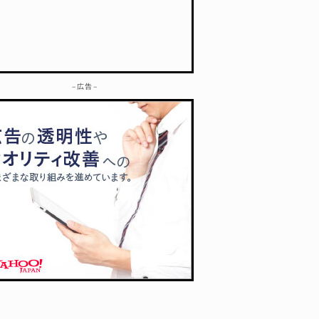
– 広告 –