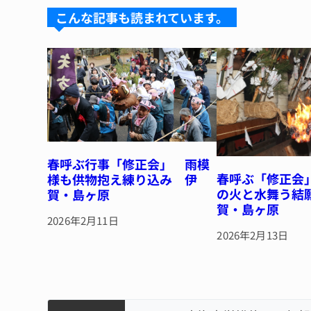
k
d
b
st
こんな記事も読まれています。
y
s
o
o
k
春呼ぶ行事「修正会」 雨模
春呼ぶ「修正会
様も供物抱え練り込み 伊
の火と水舞う結
賀・島ヶ原
賀・島ヶ原
2026年2月11日
2026年2月13日