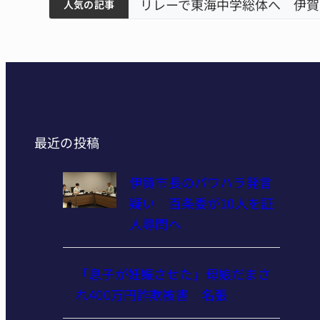
ティアで清掃 伊賀
以来3回目の派遣
狙う 近大高専
リレーで東海中学総体へ 伊賀
人気の記事
最近の投稿
伊賀市長のパワハラ発言
疑い 百条委が10人を証
人尋問へ
「息子が妊娠させた」母娘だまさ
れ400万円詐欺被害 名張