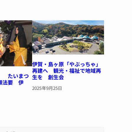
伊賀・島ヶ原「やぶっちゃ」
再建へ 観光・福祉で地域再
」 たいまつ
生を 創生会
願法要 伊
2025年9月25日