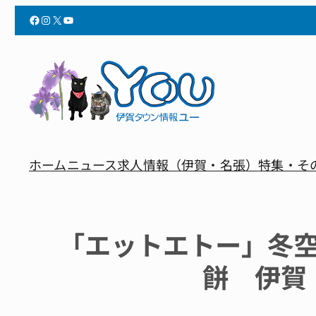
Facebook
Instagram
X
YouTube
ホーム
ニュース
求人情報（伊賀・名張）
特集・そ
「エットエトー」冬
餅 伊賀