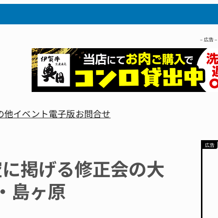
– 広告 –
の他
イベント
電子版
お問合せ
空に掲げる修正会の大
・島ヶ原