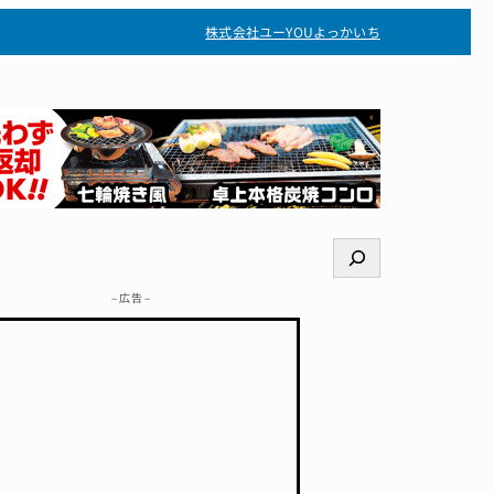
株式会社ユー
YOUよっかいち
検
索
– 広告 –