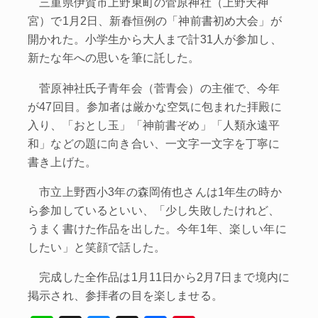
三重県伊賀市上野東町の菅原神社（上野天神
宮）で1月2日、新春恒例の「神前書初め大会」が
開かれた。小学生から大人まで計31人が参加し、
新たな年への思いを筆に託した。
菅原神社氏子青年会（菅青会）の主催で、今年
が47回目。参加者は厳かな空気に包まれた拝殿に
入り、「おとし玉」「神前書ぞめ」「人類永遠平
和」などの題に向き合い、一文字一文字を丁寧に
書き上げた。
市立上野西小3年の森岡侑也さんは1年生の時か
ら参加しているといい、「少し失敗したけれど、
うまく書けた作品を出した。今年1年、楽しい年に
したい」と笑顔で話した。
完成した全作品は1月11日から2月7日まで境内に
掲示され、参拝者の目を楽しませる。