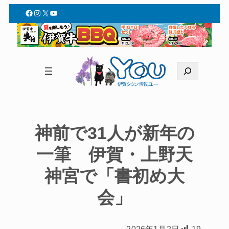
Facebook
Instagram
X
YouTube
検
索
神前で31人が新年の
一筆 伊賀・上野天
神宮で「書初め大
会」
2026年1月2日
19