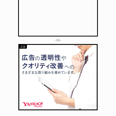
– 広告 –