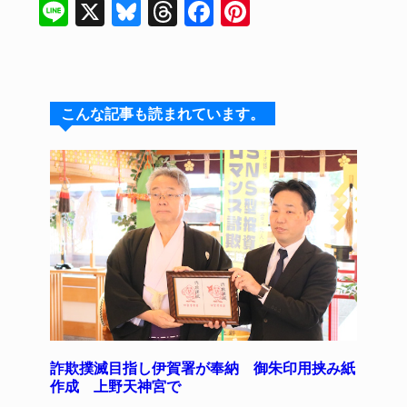
Li
X
Bl
T
F
Pi
n
u
hr
a
nt
e
e
e
c
er
s
a
e
e
こんな記事も読まれています。
k
d
b
st
y
s
o
o
k
詐欺撲滅目指し伊賀署が奉納 御朱印用挟み紙
作成 上野天神宮で