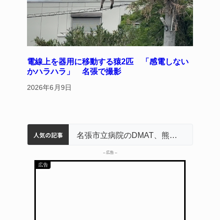
電線上を器用に移動する猿2匹 「感電しない
かハラハラ」 名張で撮影
2026年6月9日
人気の記事
中学校の陶壁モニュメント 地元建設会社がボランティアで清掃 伊賀
名張市水道料金47％値上げへ 答申案、審議会で大筋まとまる
器物損壊容疑で83歳女逮捕 伊賀署
名張市立病院のDMAT、熊本地震の被災地へ 能登以来3回目の派遣
– 広告 –