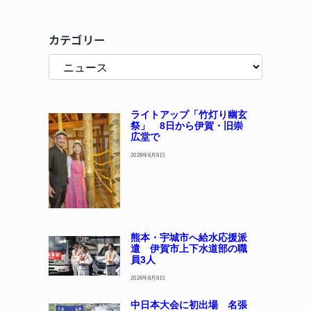
カテゴリー
ライトアップ「竹灯り幽玄
祭」 8日から伊賀・旧崇
広堂で
2026年8月8日
熊本・宇城市へ給水応援派
遣 伊賀市上下水道部の職
員3人
2026年8月8日
中日本大会に初出場 名張