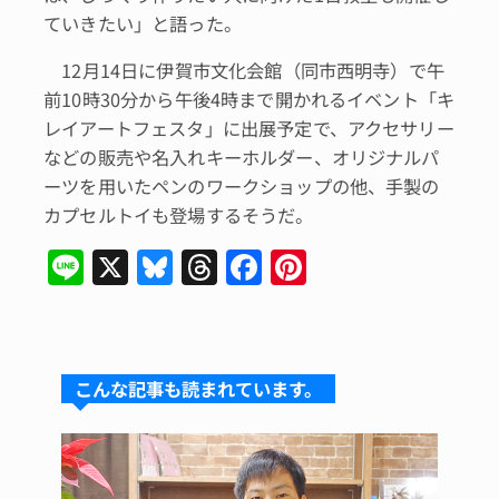
ていきたい」と語った。
12月14日に伊賀市文化会館（同市西明寺）で午
前10時30分から午後4時まで開かれるイベント「キ
レイアートフェスタ」に出展予定で、アクセサリー
などの販売や名入れキーホルダー、オリジナルパ
ーツを用いたペンのワークショップの他、手製の
カプセルトイも登場するそうだ。
Li
X
Bl
T
F
Pi
n
u
hr
a
n
e
e
e
c
te
s
a
e
re
こんな記事も読まれています。
k
d
b
st
y
s
o
o