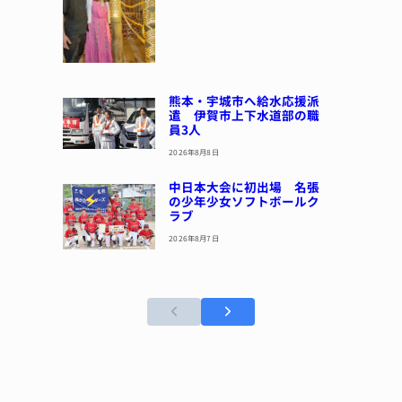
熊本・宇城市へ給水応援派
遣 伊賀市上下水道部の職
員3人
2026年8月8日
中日本大会に初出場 名張
の少年少女ソフトボールク
ラブ
2026年8月7日