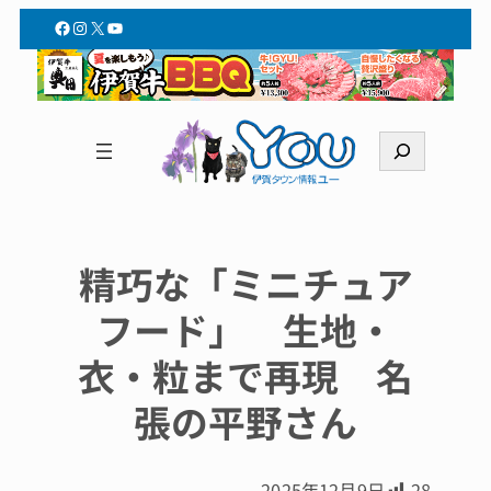
Facebook
Instagram
X
YouTube
検
索
精巧な「ミニチュア
フード」 生地・
衣・粒まで再現 名
張の平野さん
2025年12月9日
28