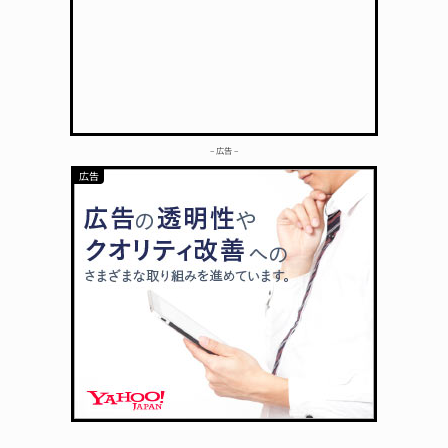
– 広告 –