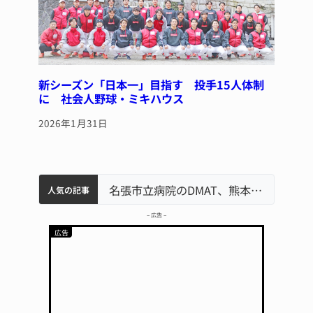
新シーズン「日本一」目指す 投手15人体制
に 社会人野球・ミキハウス
2026年1月31日
中学校の陶壁モニュメント 地元建設会社がボランティアで清掃 伊賀
名張市水道料金47％値上げへ 答申案、審議会で大筋まとまる
器物損壊容疑で83歳女逮捕 伊賀署
名張市立病院のDMAT、熊本地震の被災地へ 能登以来3回目の派遣
人気の記事
– 広告 –