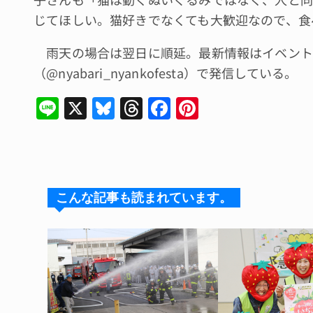
じてほしい。猫好きでなくても大歓迎なので、食
雨天の場合は翌日に順延。最新情報はイベント
（@nyabari_nyankofesta）で発信している。
Li
X
Bl
T
F
Pi
n
u
hr
a
n
e
e
e
c
te
s
a
e
re
k
d
b
st
こんな記事も読まれています。
y
s
o
o
k