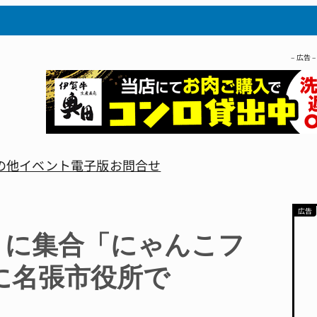
– 広告 –
の他
イベント
電子版
お問合せ
りに集合「にゃんこフ
に名張市役所で