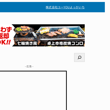
株式会社ユー
YOUよっかいち
検
索
– 広告 –