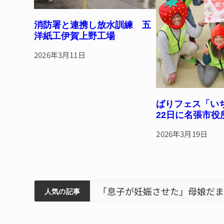
消防署と連携し放水訓練 五
洋紙工伊賀上野工場
2026年3月11日
ばりフェス「
22日に名張市役
2026年3月19日
筋まとまる
ティアで清掃 伊賀
以来3回目の派遣
「息子が妊娠させた」母娘だま
人気の記事