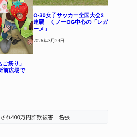
O-30女子サッカー全国大会2
連覇 くノ一OG中心の「レガ
ーメ」
2026年3月29日
いちご祭り」
所前広場で
され400万円詐欺被害 名張
名張市、