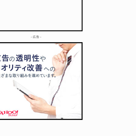
– 広告 –