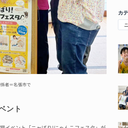
カ
関係者＝名張市で
ベント
猫イベント「ニャばり!にゃんこフェスタ」が