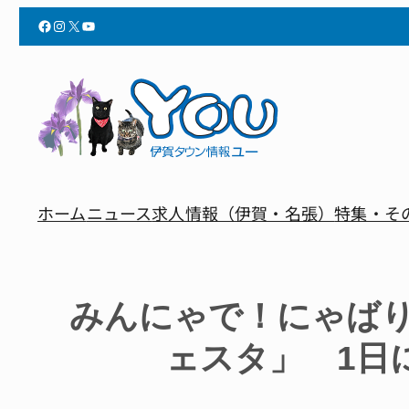
Facebook
Instagram
X
YouTube
ホーム
ニュース
求人情報（伊賀・名張）
特集・そ
みんにゃで！にゃば
ェスタ」 1日