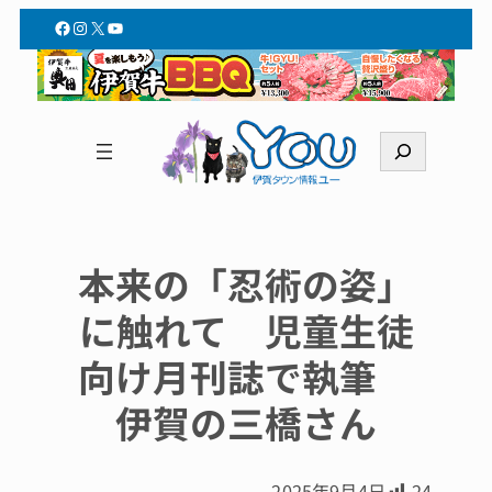
Facebook
Instagram
X
YouTube
検
索
本来の「忍術の姿」
に触れて 児童生徒
向け月刊誌で執筆
伊賀の三橋さん
2025年9月4日
24