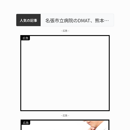
中学校の陶壁モニュメント 地元建設会社がボランティアで清掃 伊賀
名張市水道料金47％値上げへ 答申案、審議会で大筋まとまる
器物損壊容疑で83歳女逮捕 伊賀署
名張市立病院のDMAT、熊本地震の被災地へ 能登以来3回目の派遣
「息子が妊娠させた」母娘だまされ400万円詐欺被害 名張
人気の記事
– 広告 –
– 広告 –