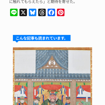
に触れてもらえたら」と期待を寄せた。
Li
X
Bl
T
F
Pi
n
u
hr
a
n
e
e
e
c
te
s
a
e
re
こんな記事も読まれています。
k
d
b
st
y
s
o
o
k