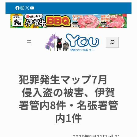
Facebook
Instagram
X
YouTube
検
索
犯罪発生マップ7月
侵入盗の被害、伊賀
署管内8件・名張署管
内1件
2025年8月31日
21