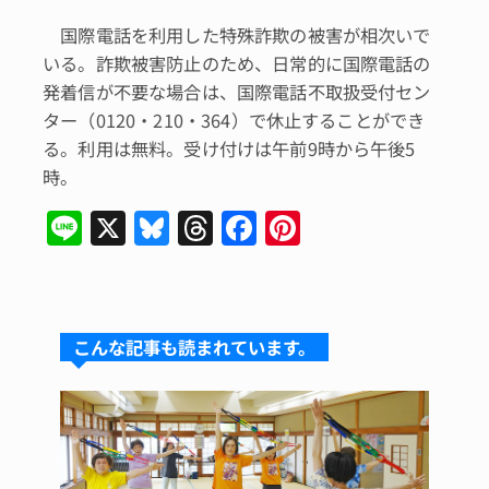
国際電話を利用した特殊詐欺の被害が相次いで
いる。詐欺被害防止のため、日常的に国際電話の
発着信が不要な場合は、国際電話不取扱受付セン
ター（0120・210・364）で休止することができ
る。利用は無料。受け付けは午前9時から午後5
時。
Li
X
Bl
T
F
Pi
n
u
hr
a
n
e
e
e
c
te
s
a
e
re
こんな記事も読まれています。
k
d
b
st
y
s
o
o
k