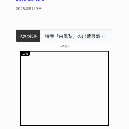
2025年9月9日
中学校の陶壁モニュメント 地元建設会社がボランティアで清掃 伊賀
名張市水道料金47％値上げへ 答申案、審議会で大筋まとまる
名張市立病院のDMAT、熊本地震の被災地へ 能登以来3回目の派遣
特産「白鳳梨」の出荷最盛期 直売所にぎわう 伊賀
人気の記事
– 広告 –