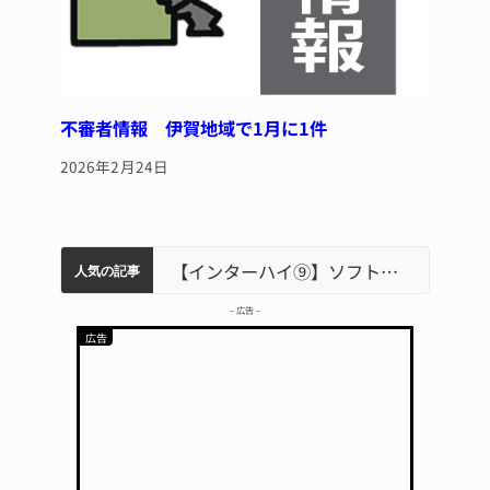
不審者情報 伊賀地域で1月に1件
2026年2月24日
軽乗用車が田んぼに転落 運転の70歳女性死亡 伊賀市で
中学校の陶壁モニュメント 地元建設会社がボランティアで清掃 伊賀
名張市立病院のDMAT、熊本地震の被災地へ 能登以来3回目の派遣
【インターハイ⑨】ソフトテニス ミス減らし上位狙う 近大高専
人気の記事
– 広告 –