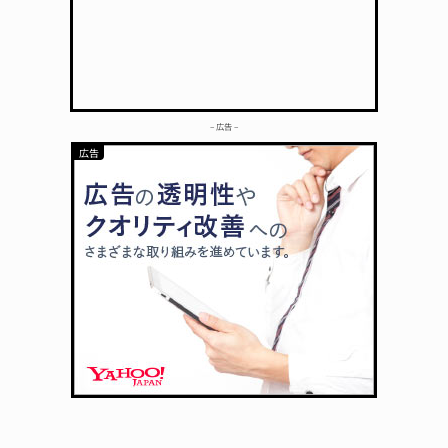
– 広告 –