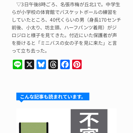
▽3日午後8時ごろ、名張市梅が丘北1で。中学生
らが小学校の体育館でバスケットボールの練習を
していたところ、40代くらいの男（身長170センチ
前後、小太り、坊主頭、ハーフパンツ着用）がジ
ロジロと様子を見てきた。付近にいた保護者が声
を掛けると「ミニバスの女の子を見に来た」と言
って立ち去った。
Li
X
Bl
T
F
Pi
n
u
hr
a
n
e
e
e
c
te
s
a
e
re
こんな記事も読まれています。
k
d
b
st
y
s
o
o
k