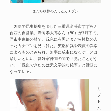
まだら模様の入ったカナブン
趣味で昆虫採集を楽しむ三重県名張市すずらん
台西の自営業、寺岡孝太郎さん（50）が7月下旬、
同市南東部の林で、緑色に赤黒いまだら模様の入
ったカナブンを見つけた。突然変異や表皮の異常
によるものとみられ、無事に成虫になるケースは
珍しいといい、愛好家仲間の間で「見たことがな
い」「採集できたのは天文学的な確率」と話題に
なっている。
カ
ブ
ト
ム