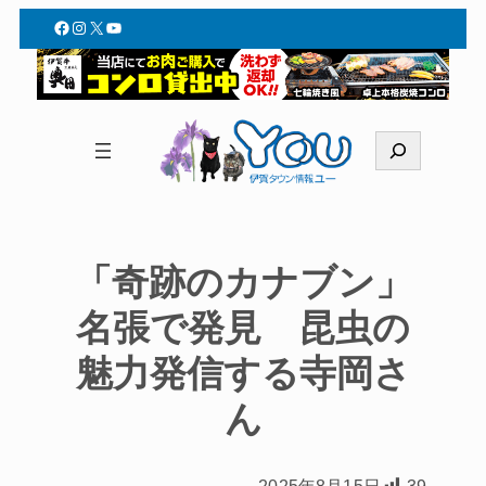
Facebook
Instagram
X
YouTube
検
索
「奇跡のカナブン」
名張で発見 昆虫の
魅力発信する寺岡さ
ん
2025年8月15日
39