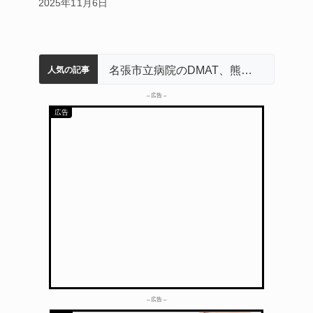
2025年11月6日
中学校の陶壁モニュメント 地元建設会社がボランティアで清掃 伊賀
名張市水道料金47％値上げへ 答申案、審議会で大筋まとまる
名張市立病院のDMAT、熊本地震の被災地へ 能登以来3回目の派遣
人気の記事
– 広告 –
– 広告 –