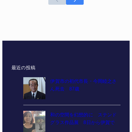
最近の投稿
伊賀市の初代市長・今岡睦之さ
ん死去 87歳
和の空間を幻想的に ステンド
グラス作品展 8日から伊賀で