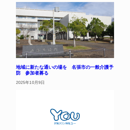
y
s
o
o
k
地域に新たな通いの場を 名張市の一般介護予
防 参加者募る
2025年10月9日