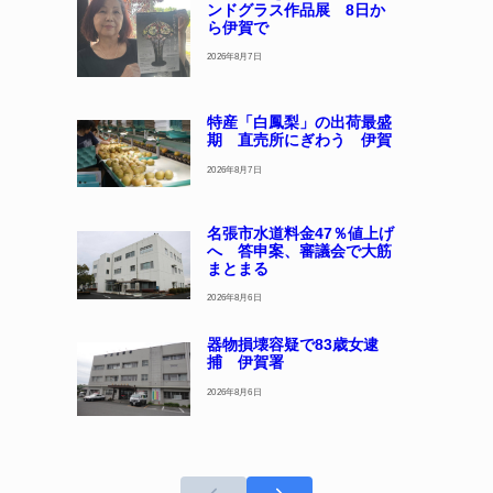
ンドグラス作品展 8日か
ら伊賀で
2026年8月7日
特産「白鳳梨」の出荷最盛
期 直売所にぎわう 伊賀
2026年8月7日
名張市水道料金47％値上げ
へ 答申案、審議会で大筋
まとまる
2026年8月6日
器物損壊容疑で83歳女逮
捕 伊賀署
2026年8月6日