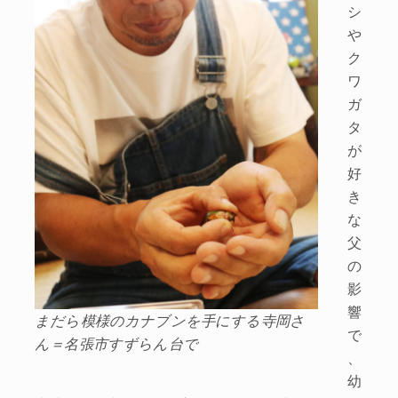
シ
や
ク
ワ
ガ
タ
が
好
き
な
父
の
影
響
まだら模様のカナブンを手にする寺岡さ
で
ん＝名張市すずらん台で
、
幼