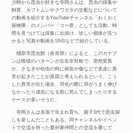
少時から昆虫が好きな寺岡さんは、昆虫の採集や
飼育、カブトムシやクワガタの交配などについて
の動画を紹介するYouTubeチャンネル「わくわく
探検隊」のメンバー「コー君」としても活動。時
間を見つけては採集に出掛け、珍しい個体が見つ
かると写真や動画をSNSなどで紹介している。
橿原市昆虫館（奈良県）によると、このカナブ
ンは模様のパターンが左右非対称で、突然変異
か、さなぎや幼虫の時に病気や傷などで表皮に異
常が起きたことが原因と考えられるという。こう
した異常が出た場合、羽化の際に羽がうまく伸び
なかったり成虫になる前に死んでしまったりする
ケースが多いそうだ。
寺岡さんは名張で生まれ育ち、親子3代で昆虫探
しを楽しんだこともある。同チャンネルやイベン
トで交流を持った愛好家仲間との交流を通じて