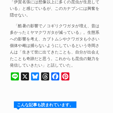
「伊賀名張には想像以上に多くの昆虫が生息して
いる」と感じているが、このカナブンには興奮を
隠せない。
「酷暑の影響でノコギリクワガタが増え、昔は
多かったミヤマクワガタが減っている」。生態系
への影響を考え、カブトムシやクワガタも小さい
個体や雌は捕らないようにしているという寺岡さ
んは「生きて世に出てきたことも、自分が出会え
たことも奇跡だと思う。これからも昆虫の魅力を
発信していきたい」と話していた。
Li
X
Bl
T
F
Pi
n
u
hr
a
nt
e
e
e
c
er
s
a
e
e
こんな記事も読まれています。
k
d
b
st