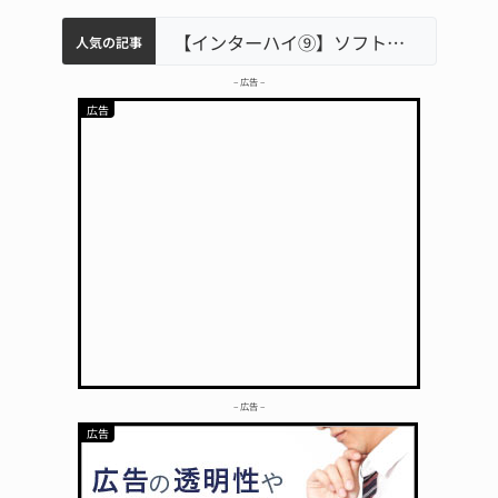
軽乗用車が田んぼに転落 運転の70歳女性死亡 伊賀市で
中学校の陶壁モニュメント 地元建設会社がボランティアで清掃 伊賀
名張市立病院のDMAT、熊本地震の被災地へ 能登以来3回目の派遣
【インターハイ⑨】ソフトテニス ミス減らし上位狙う 近大高専
人気の記事
– 広告 –
– 広告 –