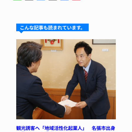
n
u
hr
a
n
e
e
e
c
te
s
a
e
re
こんな記事も読まれています。
k
d
b
st
y
s
o
o
k
観光誘客へ「地域活性化起業人」 名張市出身