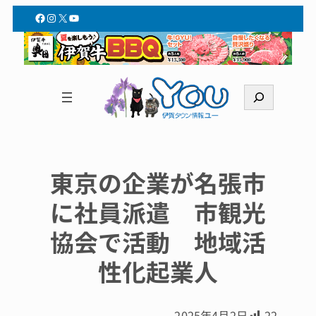
Facebook
Instagram
X
YouTube
検
索
東京の企業が名張市
に社員派遣 市観光
協会で活動 地域活
性化起業人
2025年4月2日
22