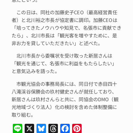
この日は、同社の加藤史子CEO（最高経営責任
者）と北川裕之市長が協定書に調印。加藤CEOは
「培ってきたノウハウや知見で、名張市に貢献でき
たら」、北川市長は「観光客を増やすために、是
非お力を貸していただきたい」と述べた。
北川市長から委嘱状を受け取った新居さんは
「観光を通じて、名張市に利益をもたらしたい」
と意気込みを語った。
市観光協会の事務局長には、同日付で赤目四十
八滝渓谷保勝会の玖村健史さんが就任しており、
新居さんは玖村さんらと共に、同協会のDMO（観
光地域づくり法人）化の検討を含めた体制整備に
取り組む。
Li
X
Bl
T
F
Pi