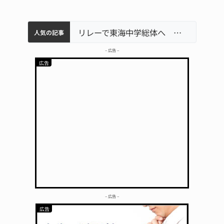
中学校の陶壁モニュメント 地元建設会社がボランティアで清掃 伊賀
【インターハイ⑨】ソフトテニス ミス減らし上位狙う 近大高専
名張市立病院のDMAT、熊本地震の被災地へ 能登以来3回目の派遣
リレーで東海中学総体へ 伊賀・名張
人気の記事
– 広告 –
– 広告 –