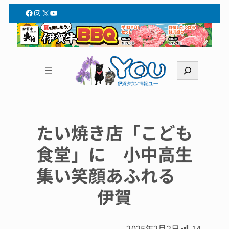
Facebook
Instagram
X
YouTube
検
索
たい焼き店「こども
食堂」に 小中高生
集い笑顔あふれる
伊賀
2025年2月2日
14