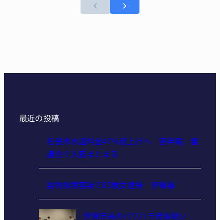
最近の投稿
名張市水道料金47％値上げへ 答申案、審
議会で大筋まとまる
器物損壊容疑で83歳女逮捕 伊賀署
伊賀市長のパワハラ発言疑い