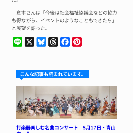
倉本さんは「今後は社会福祉協議会などの協力
も得ながら、イベントのようなこともできたら」
と展望を語った。
Li
X
Bl
T
F
Pi
n
u
hr
a
n
e
e
e
c
te
s
a
e
re
こんな記事も読まれています。
k
d
b
st
y
s
o
o
k
打楽器楽しむ名曲コンサート 5月17日・青山