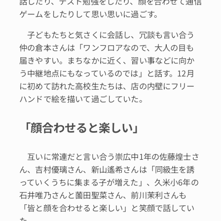
話したり、テスト勉強をしたり、顔を合わせて通信
ゲームをしたりして思い思いに過ごす。
子どもたちと気さくに会話し、冗談も言い合う
仲の倉本さんは「ワンフロアなので、大人の目も
届きやすい。まちなかに近く、習い事などに向か
う中継地点にもなっているのでは」と話す。12月
に初めて訪れた高校生たちは、店の内壁にフリー
ハンドで絵を描いて過ごしていた。
「顔合わせると楽しい」
互いに常連だと言い合う崇広中1年の佐藤煌士さ
ん、吉村優璃さん、新山遙希さんは「同級生を誘
っていくうちに集まる子が増えた」、久米小6年の
石井唯乃さんと薗田聖菜さん、前川茉利さんも
「皆と顔を合わせると楽しい」と笑顔で話してい
た。