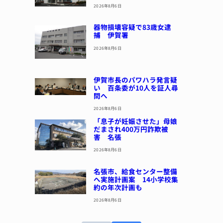
2026年8月6日
器物損壊容疑で83歳女逮
捕 伊賀署
2026年8月6日
伊賀市長のパワハラ発言疑
い 百条委が10人を証人尋
問へ
2026年8月6日
「息子が妊娠させた」母娘
だまされ400万円詐欺被
害 名張
2026年8月6日
名張市、給食センター整備
へ実施計画案 14小学校集
約の年次計画も
2026年8月6日