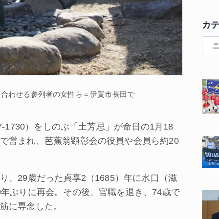
カ
を合わせる参列者の女性ら＝伊賀市長田で
1730）をしのぶ「土芳忌」が命日の1月18
で営まれ、芭蕉翁顕彰会の役員や会員ら約20
29歳だった貞享2（1685）年に水口（滋
0年ぶりに再会。その後、官職を退き、74歳で
筋に専念した。