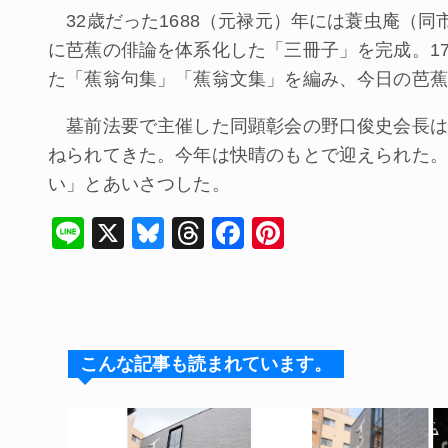
32歳だった1688（元禄元）年には蓑虫庵（同市
に芭蕉の俳論を体系化した「三冊子」を完成。17
た「蕉翁句集」「蕉翁文集」を編み、今日の芭蕉
墓前法要で主催した同顕彰会の野口俊史会長は「
ねられてきた。今年は快晴のもとで迎えられた。
い」とあいさつした。
Li
X
Bl
T
F
Pi
n
u
hr
a
nt
e
e
e
c
er
s
a
e
e
k
d
b
st
こんな記事も読まれています。
y
s
o
o