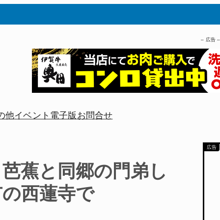
– 広告 
の他
イベント
電子版
お問合せ
 芭蕉と同郷の門弟し
市の西蓮寺で