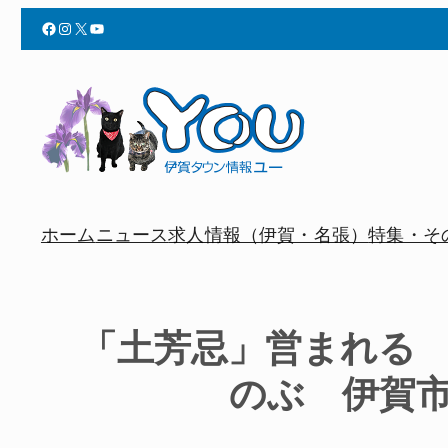
Facebook
Instagram
X
YouTube
ホーム
ニュース
求人情報（伊賀・名張）
特集・そ
「土芳忌」営まれる
のぶ 伊賀