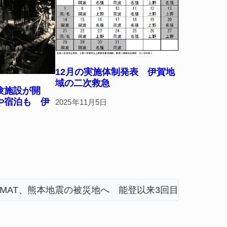
12月の実施体制発表 伊賀地
域の二次救急
験施設が開
や宿泊も 伊
2025年11月5日
地震の被災地へ 能登以来3回目の派遣
「息子が