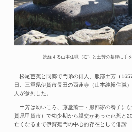
読経する山本住職（右）と土芳の墓碑に手
松尾芭蕉と同郷で門弟の俳人、服部土芳（1657-
日、三重県伊賀市長田の西蓮寺（山本純裕住職）
人が参列した。
土芳は幼いころ、藤堂藩士・服部家の養子になり、
賀県甲賀市）で幼少期から親交があった芭蕉と2
亡くなるまで伊賀蕉門の中心的存在として俳諧一