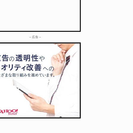
– 広告 –