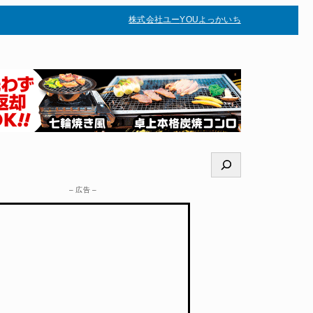
株式会社ユー
YOUよっかいち
–
検
索
– 広告 –