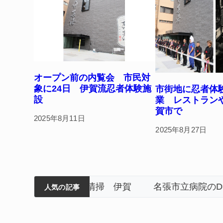
k
オープン前の内覧会 市民対
象に24日 伊賀流忍者体験施
市街地に忍者体
設
業 レストラン
賀市で
2025年8月11日
2025年8月27日
筋まとまる
ティアで清掃 伊賀
名張市立病院のDMAT、熊本
人気の記事