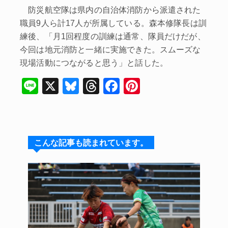
防災航空隊は県内の自治体消防から派遣された
職員9人ら計17人が所属している。森本修隊長は訓
練後、「月1回程度の訓練は通常、隊員だけだが、
今回は地元消防と一緒に実施できた。スムーズな
現場活動につながると思う」と話した。
Li
X
Bl
T
F
Pi
n
u
hr
a
nt
e
e
e
c
er
s
a
e
e
こんな記事も読まれています。
k
d
b
st
y
s
o
o
k