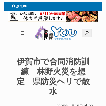
Facebook
Instagram
X
YouTube
検
索
伊賀市で合同消防訓
練 林野火災を想
定 県防災ヘリで散
水
2025年1月15日
23