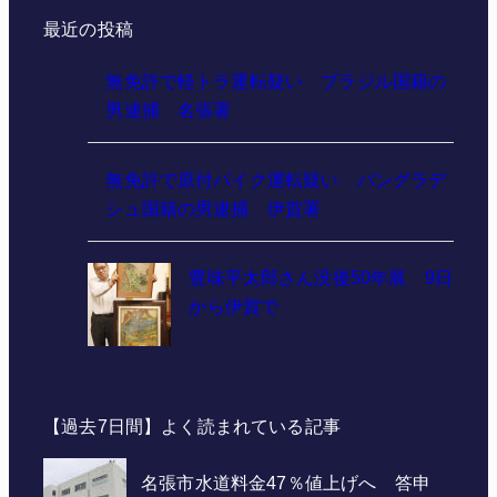
最近の投稿
無免許で軽トラ運転疑い ブラジル国籍の
男逮捕 名張署
無免許で原付バイク運転疑い バングラデ
シュ国籍の男逮捕 伊賀署
豊味平太郎さん没後50年展 9日
から伊賀で
【過去7日間】よく読まれている記事