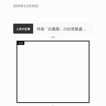
2025年12月25日
人気の記事
名張市立病院のDMAT、熊本地震の被災地へ 能登以来3回目の派遣
中学校の陶壁モニュメント 地元建設会社がボランティアで清掃 伊賀
「息子が妊娠させた」母娘だまされ400万円詐欺被害 名張
名張市水道料金47％値上げへ 答申案、審議会で大筋まとまる
特産「白鳳梨」の出荷最盛期 直売所にぎわう 伊賀
– 広告 –