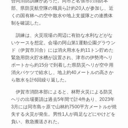
合同消防訓練があった。同市と名張市の消防本
部、県防災航空隊の職員ら計約20人が参加し、近
くの国有林への空中散水や地上支援隊との連携体
制を確認した。
訓練は、火災現場の周辺に有効な水利などがな
いケースを想定。会場の阿山第1運動公園グラウン
ド（伊賀市川合）には消火用水を約11トン貯めた
緊急用防火貯水槽が設置され、津市の伊勢湾ヘリ
ポートから約15分で到着した県防災ヘリが空中用
消火バケツで給水し、地上約40メートルの高さか
ら散水を計6回繰り返した。
伊賀市消防本部によると、林野火災による防災
ヘリの出場要請は過去5年間で計4件あり、2023年
3月には同市島ヶ原で山林約7500平方メートルが焼
失する火災が発生。男性1人が両足などにやけどを
負い、救急搬送された。