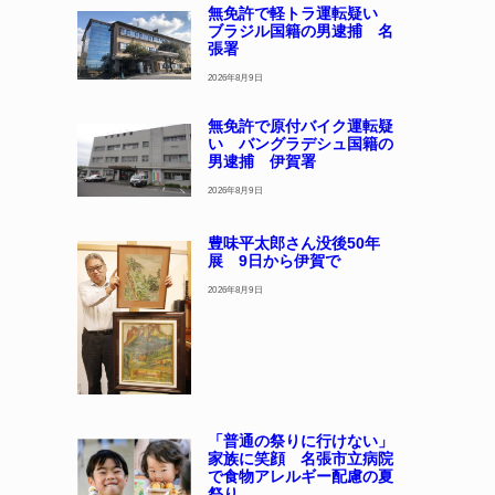
無免許で軽トラ運転疑い
ブラジル国籍の男逮捕 名
張署
2026年8月9日
無免許で原付バイク運転疑
い バングラデシュ国籍の
男逮捕 伊賀署
2026年8月9日
豊味平太郎さん没後50年
展 9日から伊賀で
2026年8月9日
「普通の祭りに行けない」
家族に笑顔 名張市立病院
で食物アレルギー配慮の夏
祭り