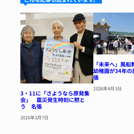
y
s
o
o
k
「未来へ」風船
幼稚園が34年
張
2026年4月3日
3・11に「さようなら原発集
会」 震災発生時刻に黙と
う 名張
2026年3月7日