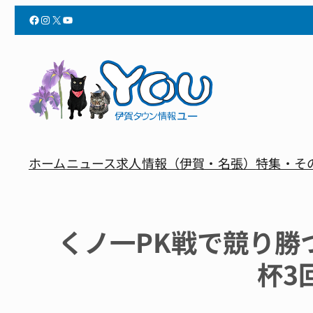
Facebook
Instagram
X
YouTube
ホーム
ニュース
求人情報（伊賀・名張）
特集・そ
くノ一PK戦で競り勝
杯3