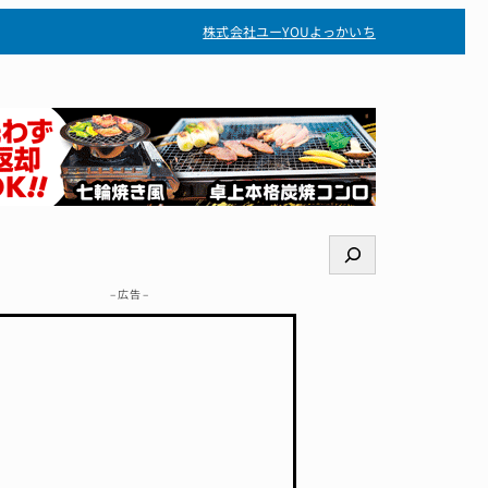
株式会社ユー
YOUよっかいち
検
索
– 広告 –