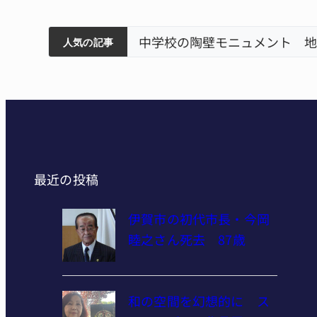
筋まとまる
ティアで清掃 伊賀
名張市立病院のDMAT、熊本
人気の記事
最近の投稿
伊賀市の初代市長・今岡
睦之さん死去 87歳
和の空間を幻想的に ス