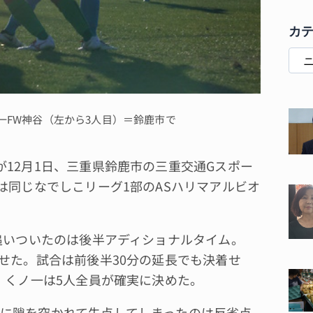
カ
一FW神谷（左から3人目）＝鈴鹿市で
12月1日、三重県鈴鹿市の三重交通Gスポー
は同じなでしこリーグ1部のASハリマアルビオ
追いついたのは後半アディショナルタイム。
せた。試合は前後半30分の延長でも決着せ
、くノ一は5人全員が確実に決めた。
に隙を突かれて失点してしまったのは反省点