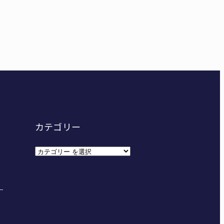
妊娠させた」母娘だまされ400万円詐欺被害 名張
カテゴリー
カ
テ
ゴ
リ
ー