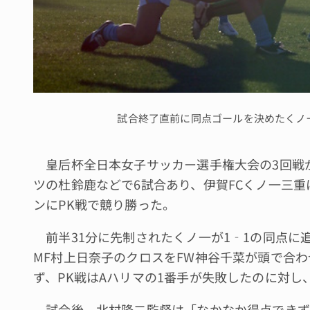
試合終了直前に同点ゴールを決めたくノ
皇后杯全日本女子サッカー選手権大会の3回戦が
ツの杜鈴鹿などで6試合あり、伊賀FCくノ一三重
ンにPK戦で競り勝った。
前半31分に先制されたくノ一が1‐1の同点に
MF村上日奈子のクロスをFW神谷千菜が頭で合わ
ず、PK戦はAハリマの1番手が失敗したのに対し
試合後、北村隆二監督は「なかなか得点できず