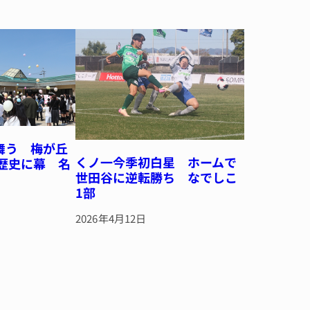
舞う 梅が丘
くノ一今季初白星 ホームで
の歴史に幕 名
世田谷に逆転勝ち なでしこ
1部
2026年4月12日