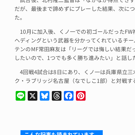
だが、最後まで諦めずにプレーした結果、次につ
た。
10月に加入後、くノ一での初ゴールだったFW
ヘディングという武器を分かってくれているチー
テンのMF常田麻友は「リーグでは悔しい結果だ
したいので、1つでも多く勝ち進みたい」と話し
4回戦4試合は8日にあり、くノ一は兵庫県立三
ク・ラブリッジ名古屋（なでしこ1部）と対戦す
Li
X
Bl
T
F
Pi
n
u
hr
a
n
e
e
e
c
te
s
a
e
re
k
d
b
st
こんな記事も読まれています。