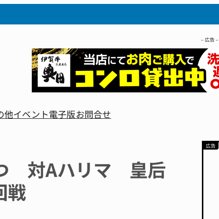
– 広告 –
の他
イベント
電子版
お問合せ
つ 対Aハリマ 皇后
回戦