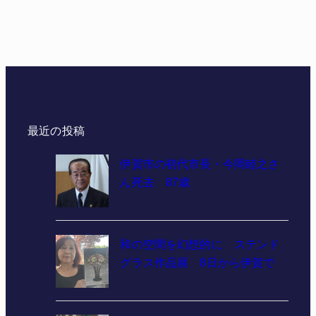
最近の投稿
伊賀市の初代市長・今岡睦之さ
ん死去 87歳
和の空間を幻想的に ステンド
グラス作品展 8日から伊賀で