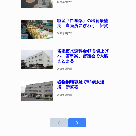
2026年8月7日
特産「白鳳梨」の出荷最盛
期 直売所にぎわう 伊賀
2026年8月7日
名張市水道料金47％値上げ
へ 答申案、審議会で大筋
まとまる
2026年8月6日
器物損壊容疑で83歳女逮
捕 伊賀署
2026年8月6日