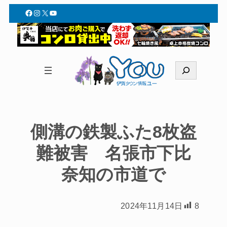
Facebook
Instagram
X
YouTube
検
索
側溝の鉄製ふた8枚盗
難被害 名張市下比
奈知の市道で
2024年11月14日
8