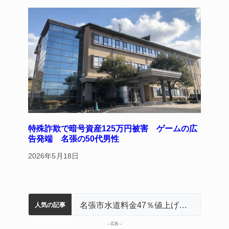
特殊詐欺で暗号資産125万円被害 ゲームの広
告発端 名張の50代男性
2026年5月18日
名張市立病院のDMAT、熊本地震の被災地へ 能登以来3回目の派遣
中学校の陶壁モニュメント 地元建設会社がボランティアで清掃 伊賀
「息子が妊娠させた」母娘だまされ400万円詐欺被害 名張
器物損壊容疑で83歳女逮捕 伊賀署
名張市水道料金47％値上げへ 答申案、審議会で大筋まとまる
人気の記事
– 広告 –