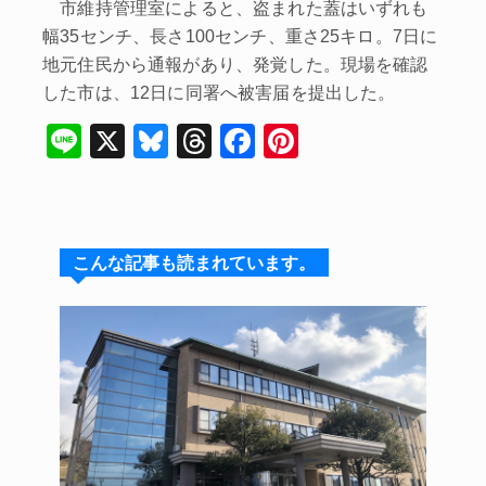
市維持管理室によると、盗まれた蓋はいずれも
幅35センチ、長さ100センチ、重さ25キロ。7日に
地元住民から通報があり、発覚した。現場を確認
した市は、12日に同署へ被害届を提出した。
Li
X
Bl
T
F
Pi
n
u
hr
a
nt
e
e
e
c
er
s
a
e
e
こんな記事も読まれています。
k
d
b
st
y
s
o
o
k