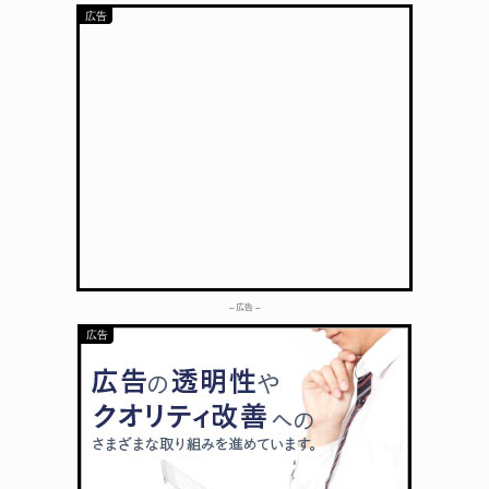
– 広告 –