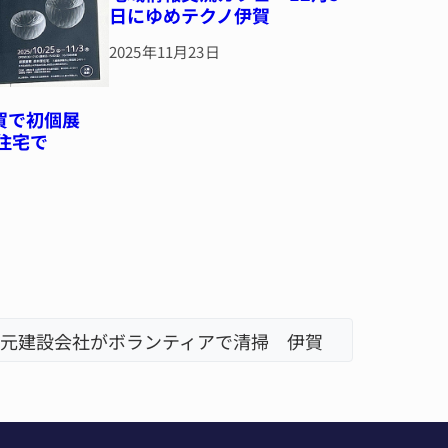
日にゆめテクノ伊賀
2025年11月23日
伊賀で初個展
住宅で
地震の被災地へ 能登以来3回目の派遣
「息子が