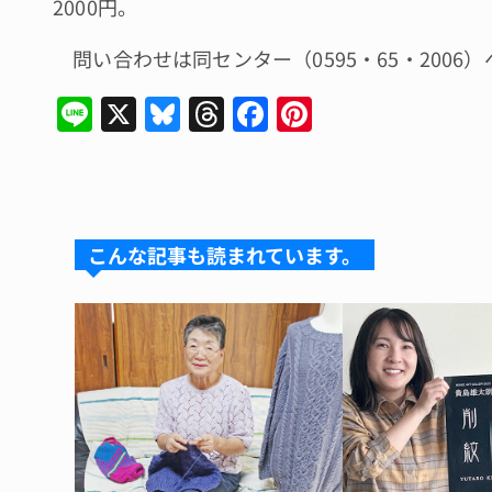
2000円。
問い合わせは同センター（0595・65・2006）
Li
X
Bl
T
F
Pi
n
u
hr
a
n
e
e
e
c
te
s
a
e
re
k
d
b
st
こんな記事も読まれています。
y
s
o
o
k