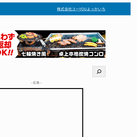
株式会社ユー
YOUよっかいち
検
索
– 広告 –