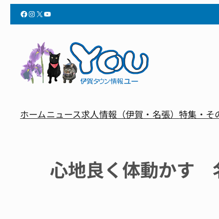
Facebook
Instagram
X
YouTube
ホーム
ニュース
求人情報（伊賀・名張）
特集・そ
心地良く体動かす 