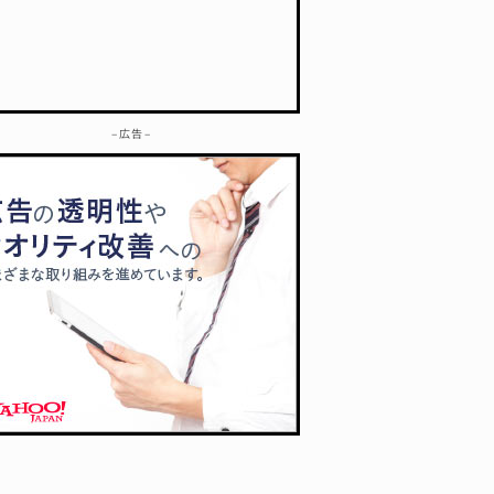
– 広告 –