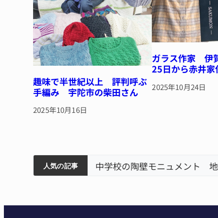
ガラス作家 
25日から赤井家
趣味で半世紀以上 評判呼ぶ
2025年10月24日
手編み 宇陀市の柴田さん
2025年10月16日
筋まとまる
ティアで清掃 伊賀
名張市立病院のDMAT、熊本
人気の記事