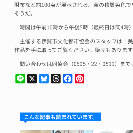
財布など約100点が展示される。革の積層染色
そうだ。
時間は午前10時から午後5時（最終日は同4時
主催する伊賀市文化都市協会のスタッフは「美
作品を手に取ってご覧ください。販売もあります
問い合わせは同協会（0595・22・0511）まで
Li
X
Bl
T
F
Pi
n
u
hr
a
n
e
e
e
c
te
s
a
e
re
k
d
b
st
こんな記事も読まれています。
y
s
o