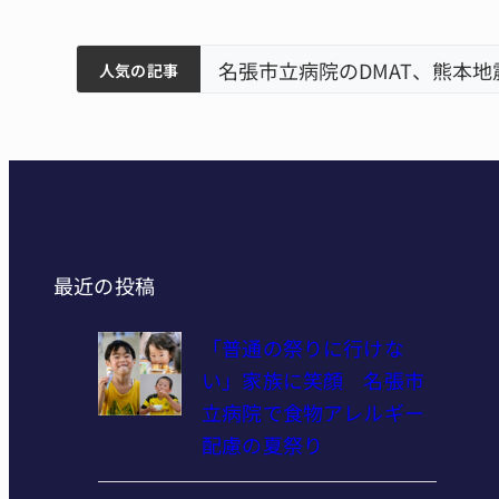
筋まとまる
ティアで清掃 伊賀
以来3回目の派遣
「息子が妊娠させた」母娘だま
人気の記事
最近の投稿
「普通の祭りに行けな
い」家族に笑顔 名張市
立病院で食物アレルギー
配慮の夏祭り