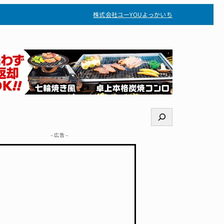
株式会社ユー
YOUよっかいち
検
索
– 広告 –