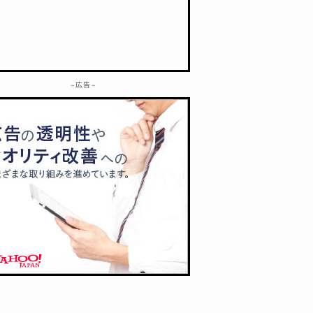
– 広告 –