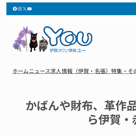
Facebook
Instagram
X
YouTube
ホーム
ニュース
求人情報（伊賀・名張）
特集・そ
かばんや財布、革作品
ら伊賀・