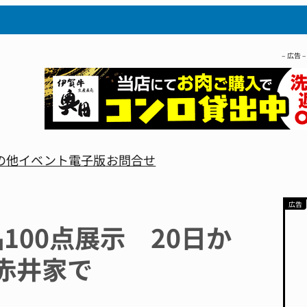
– 広告 –
の他
イベント
電子版
お問合せ
100点展示 20日か
赤井家で