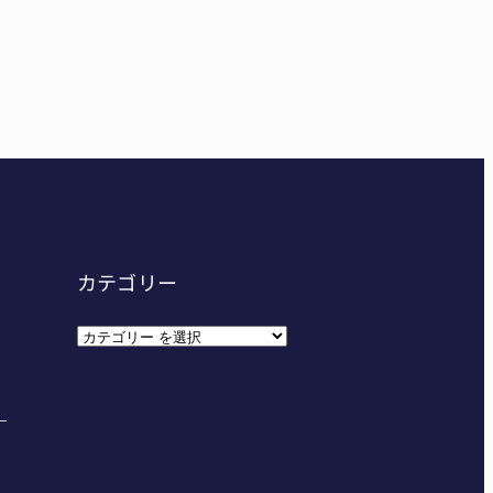
給食センター整備へ実施計画案 14小学校集約の年次計
カテゴリー
カ
テ
ゴ
リ
ー