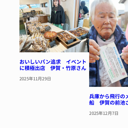
o
k
おいしいパン追求 イベント
に積極出店 伊賀・竹原さん
2025年11月29日
兵庫から飛行の
船 伊賀の前池
2025年12月7日