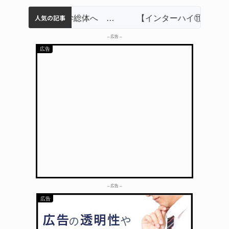
人気の記事
名張市立病院のDMAT、熊本地震の被災地へ 能登以来3回目の派遣
中学校の陶壁モニュメント 地元建設会社がボランティアで清掃 伊賀
【インターハイ⑨】ソフトテニス ミス減らし上位狙う 近大高専
リレーで東海中学総体へ 伊賀・名張
【インターハイ⑪】女子ホッケー 悲願の初出場、個性生かす 名張青峰
– 広告 –
– 広告 –