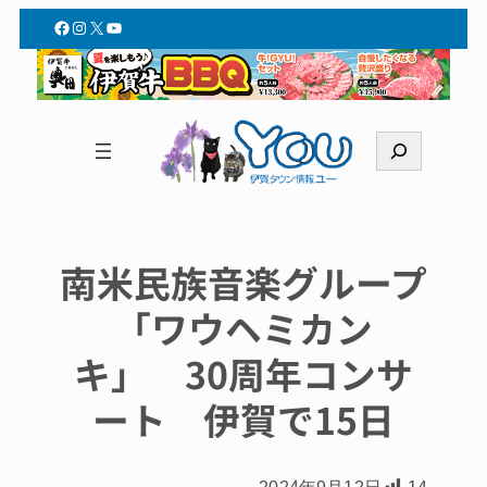
Facebook
Instagram
X
YouTube
検
索
南米民族音楽グループ
「ワウヘミカン
キ」 30周年コンサ
ート 伊賀で15日
2024年9月12日
14