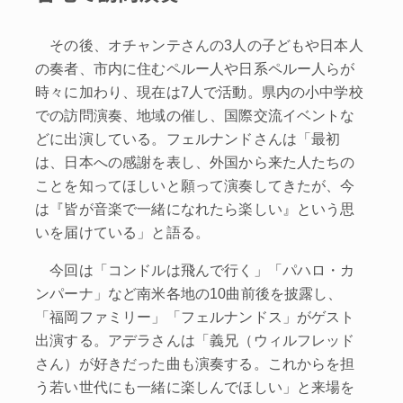
その後、オチャンテさんの3人の子どもや日本人
の奏者、市内に住むペルー人や日系ペルー人らが
時々に加わり、現在は7人で活動。県内の小中学校
での訪問演奏、地域の催し、国際交流イベントな
どに出演している。フェルナンドさんは「最初
は、日本への感謝を表し、外国から来た人たちの
ことを知ってほしいと願って演奏してきたが、今
は『皆が音楽で一緒になれたら楽しい』という思
いを届けている」と語る。
今回は「コンドルは飛んで行く」「パハロ・カ
ンパーナ」など南米各地の10曲前後を披露し、
「福岡ファミリー」「フェルナンドス」がゲスト
出演する。アデラさんは「義兄（ウィルフレッド
さん）が好きだった曲も演奏する。これからを担
う若い世代にも一緒に楽しんでほしい」と来場を