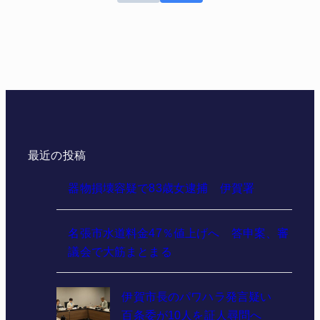
最近の投稿
器物損壊容疑で83歳女逮捕 伊賀署
名張市水道料金47％値上げへ 答申案、審
議会で大筋まとまる
伊賀市長のパワハラ発言疑い
百条委が10人を証人尋問へ