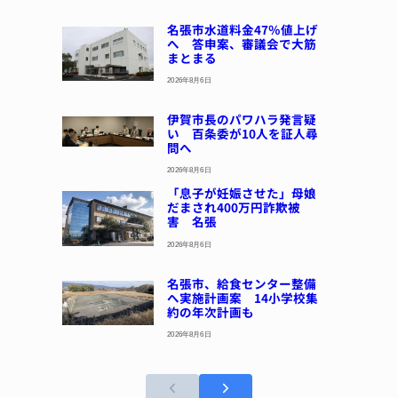
名張市水道料金47％値上げ
へ 答申案、審議会で大筋
まとまる
2026年8月6日
伊賀市長のパワハラ発言疑
い 百条委が10人を証人尋
問へ
2026年8月6日
「息子が妊娠させた」母娘
だまされ400万円詐欺被
害 名張
2026年8月6日
名張市、給食センター整備
へ実施計画案 14小学校集
約の年次計画も
2026年8月6日