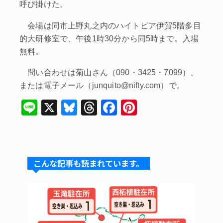
呼び掛けた。
会場は同市上野丸之内のハイトピア伊賀5階多目
的大研修室で、午後1時30分から同5時まで。入場
無料。
問い合わせは菊山さん（090・3425・7099）、
または電子メール（junquito@nifty.com）で。
Li
X
Bl
T
F
Pi
n
u
hr
a
nt
e
e
e
c
er
s
a
e
e
こんな記事も読まれています。
k
d
b
st
y
s
o
o
k