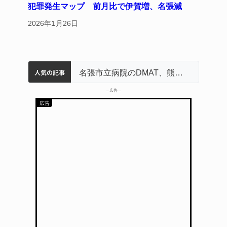
犯罪発生マップ 前月比で伊賀増、名張減
2026年1月26日
人気の記事
中学校の陶壁モニュメント 地元建設会社がボランティアで清掃 伊賀
名張市水道料金47％値上げへ 答申案、審議会で大筋まとまる
器物損壊容疑で83歳女逮捕 伊賀署
名張市立病院のDMAT、熊本地震の被災地へ 能登以来3回目の派遣
– 広告 –