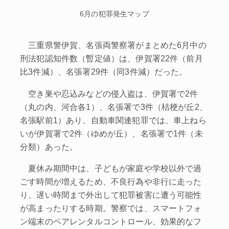
6月の犯罪発生マップ
三重県警伊賀、名張両警察署がまとめた6月中の
刑法犯認知件数（暫定値）は、伊賀署22件（前月
比3件減）、名張署29件（同3件減）だった。
空き巣や忍込みなどの侵入盗は、伊賀署で2件
（丸の内、河合各1）、名張署で3件（桔梗が丘2、
名張駅前1）あり、自動車関連犯罪では、車上ねら
いが伊賀署で2件（ゆめが丘）、名張署で1件（未
分類）あった。
夏休み期間中は、子どもが家庭や学校以外で過
ごす時間が増えるため、不良行為や非行に走った
り、遅い時間まで外出して犯罪被害に遭う可能性
が高まったりする時期。警察では、スマートフォ
ン端末のペアレンタルコントロール、効果的なフ