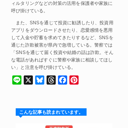
ィルタリングなどの対策の活用を保護者や家族に
呼び掛けている。
また、SNSを通じて投資に勧誘したり、投資用
アプリをダウンロードさせたり、恋愛感情を悪用
して入金や貯蓄を求めてきたりするなど、SNSを
通じた詐欺被害が県内で急増している。警察では
「SNSを通じて届く投資や結婚の話は詐欺。そん
な電話があればすぐに警察や家族に相談してほし
い」と注意を呼び掛けている。
Li
X
Bl
T
F
Pi
n
u
hr
a
nt
e
e
e
c
er
s
a
e
e
こんな記事も読まれています。
k
d
b
st
y
s
o