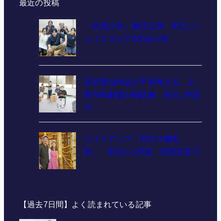
最近の投稿
「名張少女」復活公演 9日にシ
ェイクスピア2作品上演
宮沢賢治作品で平和考える 上
野市民劇場が朗読劇 9日に伊賀
で
ライトアップ「竹灯り幽玄
祭」 8日から伊賀・旧崇広堂で
【過去7日間】よく読まれている記事