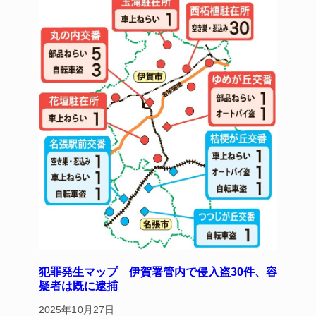
o
k
犯罪発生マップ 伊賀署管内で侵入盗30件、容
疑者は既に逮捕
2025年10月27日