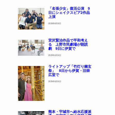
「名張少女」復活公演 9
日にシェイクスピア2作品
上演
2026年8月8日
宮沢賢治作品で平和考え
る 上野市民劇場が朗読
劇 9日に伊賀で
2026年8月8日
ライトアップ「竹灯り幽玄
祭」 8日から伊賀・旧崇
広堂で
2026年8月8日
熊本・宇城市へ給水応援派