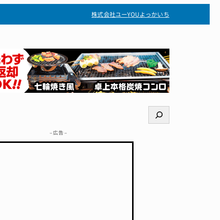
株式会社ユー
YOUよっかいち
検
索
– 広告 –