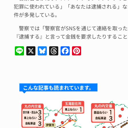
犯罪に使われている」「あなたは逮捕される」な
件が多発している。
警察では「警察官がSNSを通じて連絡を取った
『逮捕する』と言って金銭を要求したりすること
Li
X
Bl
T
F
Pi
n
u
hr
a
n
e
e
e
c
te
s
a
e
re
k
d
b
st
こんな記事も読まれています。
y
s
o
o
k