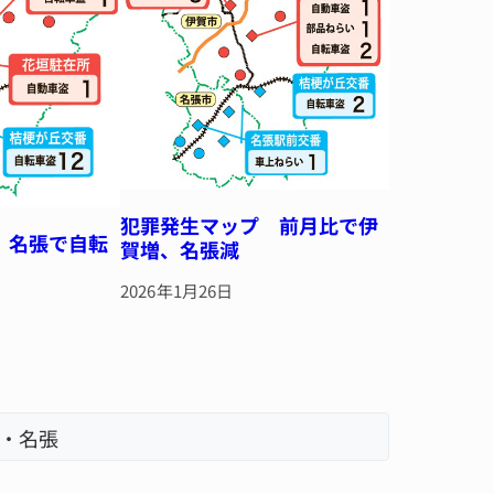
犯罪発生マップ 前月比で伊
 名張で自転
賀増、名張減
2026年1月26日
・名張
名張市、