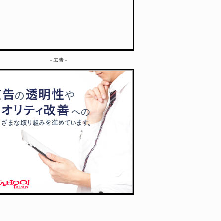
– 広告 –