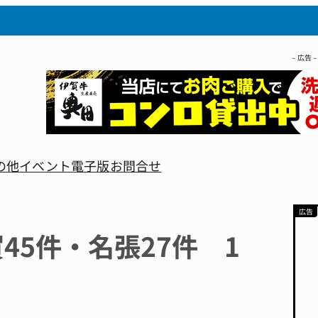
– 広告 –
の他
イベント
電子版
お問合せ
45件・名張27件 1
月