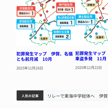
犯罪発生マップ
犯罪発生マップ 伊賀、名張
車盗多発 11月
とも前月減 10月
2025年12月22日
2025年11月26日
ティアで清掃 伊賀
以来3回目の派遣
狙う 近大高専
リレーで東海中学総体へ 伊賀
人気の記事