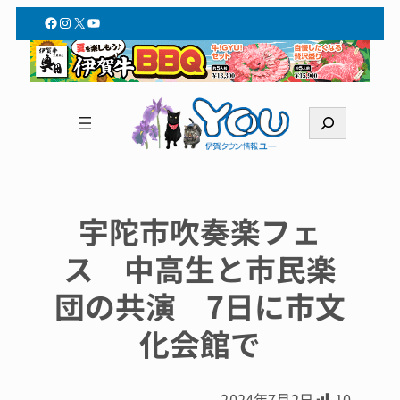
Facebook
Instagram
X
YouTube
検
索
宇陀市吹奏楽フェ
ス 中高生と市民楽
団の共演 7日に市文
化会館で
2024年7月2日
10