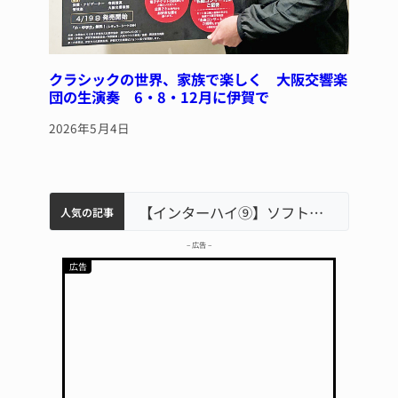
クラシックの世界、家族で楽しく 大阪交響楽
団の生演奏 6・8・12月に伊賀で
2026年5月4日
軽乗用車が田んぼに転落 運転の70歳女性死亡 伊賀市で
中学校の陶壁モニュメント 地元建設会社がボランティアで清掃 伊賀
名張市立病院のDMAT、熊本地震の被災地へ 能登以来3回目の派遣
【インターハイ⑨】ソフトテニス ミス減らし上位狙う 近大高専
人気の記事
– 広告 –