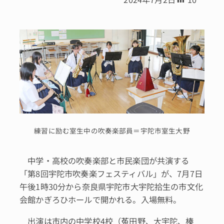
練習に励む室生中の吹奏楽部員＝宇陀市室生大野
中学・高校の吹奏楽部と市民楽団が共演する
「第8回宇陀市吹奏楽フェスティバル」が、7月7日
午後1時30分から奈良県宇陀市大宇陀拾生の市文化
会館かぎろひホールで開かれる。入場無料。
出演は市内の中学校4校（菟田野、大宇陀、榛