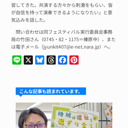
習してきた。共演する方々から刺激をもらい、皆
が自信を持って演奏できるようになりたい」と意
気込みを話した。
問い合わせは同フェスティバル実行委員会事務
局の竹田さん（0745・82・1175＝榛原中）、また
は電子メール（jyunkit407@e-net.nara.jp）へ。
Li
X
Bl
T
F
Pi
n
u
hr
a
n
e
e
e
c
te
s
a
e
re
こんな記事も読まれています。
k
d
b
st
y
s
o
o
k