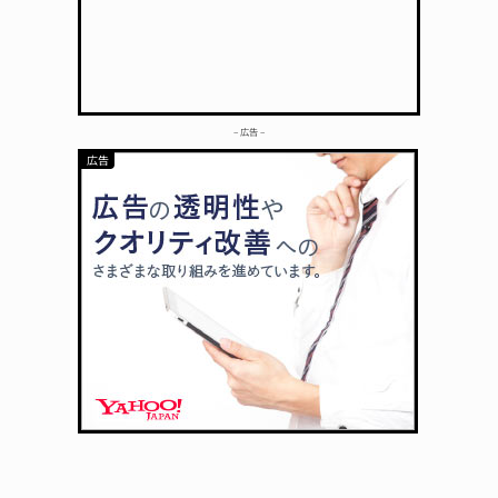
– 広告 –