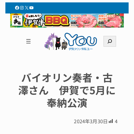
Facebook
Instagram
X
YouTube
検
索
バイオリン奏者・古
澤さん 伊賀で5月に
奉納公演
2024年3月30日
4