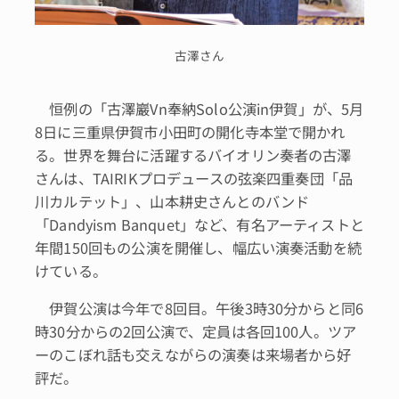
古澤さん
恒例の「古澤巖Vn奉納Solo公演in伊賀」が、5月
8日に三重県伊賀市小田町の開化寺本堂で開かれ
る。世界を舞台に活躍するバイオリン奏者の古澤
さんは、TAIRIKプロデュースの弦楽四重奏団「品
川カルテット」、山本耕史さんとのバンド
「Dandyism Banquet」など、有名アーティストと
年間150回もの公演を開催し、幅広い演奏活動を続
けている。
伊賀公演は今年で8回目。午後3時30分からと同6
時30分からの2回公演で、定員は各回100人。ツア
ーのこぼれ話も交えながらの演奏は来場者から好
評だ。