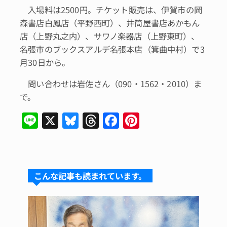
入場料は2500円。チケット販売は、伊賀市の岡
森書店白鳳店（平野西町）、井筒屋書店あかもん
店（上野丸之内）、サワノ楽器店（上野東町）、
名張市のブックスアルデ名張本店（箕曲中村）で3
月30日から。
問い合わせは岩佐さん（090・1562・2010）ま
で。
Li
X
Bl
T
F
Pi
n
u
hr
a
n
e
e
e
c
te
s
a
e
re
こんな記事も読まれています。
k
d
b
st
y
s
o
o