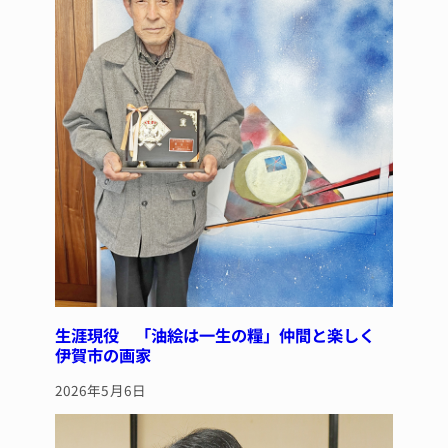
k
生涯現役 「油絵は一生の糧」仲間と楽しく
伊賀市の画家
2026年5月6日