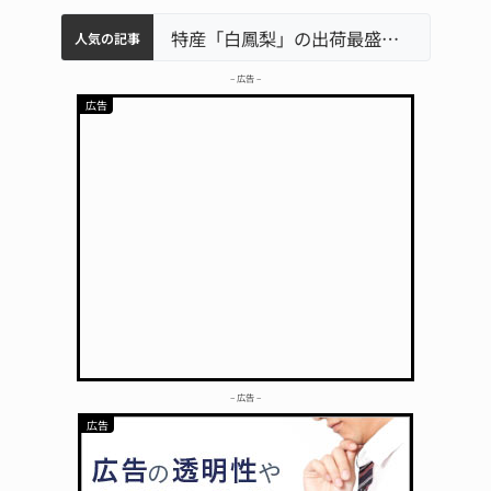
中学校の陶壁モニュメント 地元建設会社がボランティアで清掃 伊賀
名張市水道料金47％値上げへ 答申案、審議会で大筋まとまる
名張市立病院のDMAT、熊本地震の被災地へ 能登以来3回目の派遣
特産「白鳳梨」の出荷最盛期 直売所にぎわう 伊賀
人気の記事
– 広告 –
– 広告 –