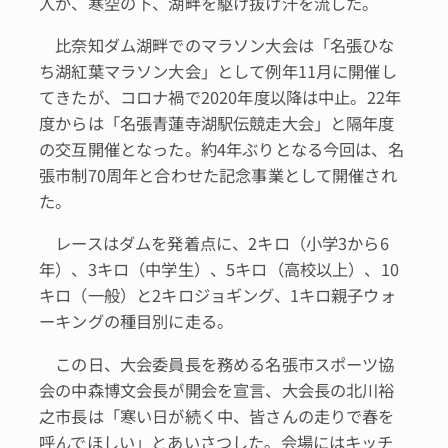
人が、寒空の下、湖畔を駆け抜け汗を流した。
比奈知ダム湖畔でのマラソン大会は「名張ひな
ち湖紅葉マラソン大会」として例年11月に開催し
てきたが、コロナ禍で2020年度以降は中止。22年
度からは「名張青蓮寺湖駅伝競走大会」と隔年度
の交互開催となった。約4年ぶりとなる今回は、名
張市制70周年と合わせた記念事業として開催され
た。
レースはダムを発着点に、2キロ（小学3から6
年）、3キロ（中学生）、5キロ（高校以上）、10
キロ（一般）と2キロジョギング、1キロ親子ウォ
ーキングの種目別に走る。
この日、大会委員長を務める名張市スポーツ協
会の中森博文会長が開会を宣言、大会長の北川裕
之市長は「寒い日が続く中、皆さんの走りで春を
呼んでほしい」とあいさつした。会場にはキッチ