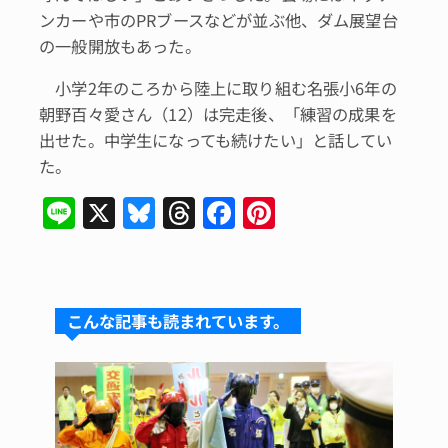
ンカーや市のPRブースなどが並ぶ他、ダム展望台
の一般開放もあった。
小学2年のころから陸上に取り組む名張小6年の
朝野百々愛さん（12）は完走後、「練習の成果を
出せた。中学生になっても続けたい」と話してい
た。
Li
X
Bl
T
F
Pi
n
u
hr
a
n
e
e
e
c
te
s
a
e
re
こんな記事も読まれています。
k
d
b
st
y
s
o
o
k