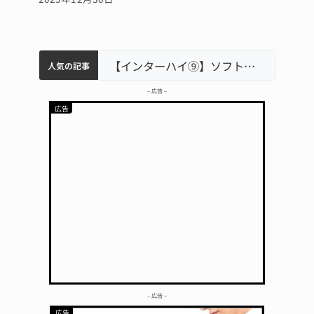
軽乗用車が田んぼに転落 運転の70歳女性死亡 伊賀市で
中学校の陶壁モニュメント 地元建設会社がボランティアで清掃 伊賀
名張市立病院のDMAT、熊本地震の被災地へ 能登以来3回目の派遣
【インターハイ⑨】ソフトテニス ミス減らし上位狙う 近大高専
人気の記事
– 広告 –
– 広告 –