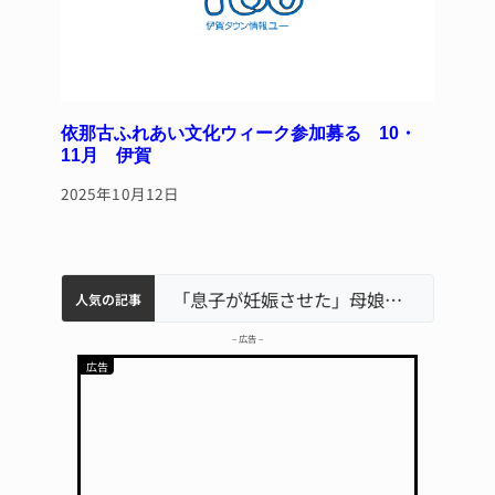
依那古ふれあい文化ウィーク参加募る 10・
11月 伊賀
2025年10月12日
中学校の陶壁モニュメント 地元建設会社がボランティアで清掃 伊賀
名張市水道料金47％値上げへ 答申案、審議会で大筋まとまる
名張市立病院のDMAT、熊本地震の被災地へ 能登以来3回目の派遣
「息子が妊娠させた」母娘だまされ400万円詐欺被害 名張
人気の記事
– 広告 –