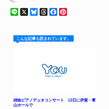
へ。
Li
X
Bl
T
F
Pi
n
u
hr
a
n
e
e
e
c
te
s
a
e
re
こんな記事も読まれています。
k
d
b
st
y
s
o
o
k
姉妹ピアノデュオコンサート 12日に伊賀・青
山ホールで