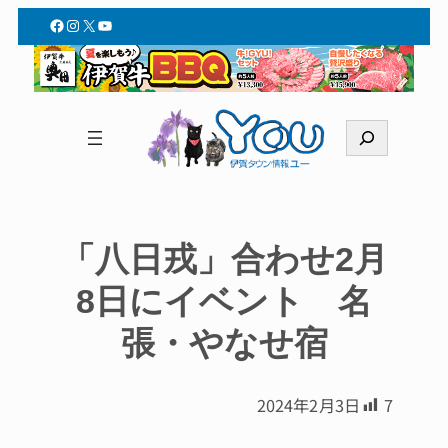
Facebook
Instagram
X
YouTube
検
索
「八日戎」合わせ2月
8日にイベント 名
張・やなせ宿
2024年2月3日
7