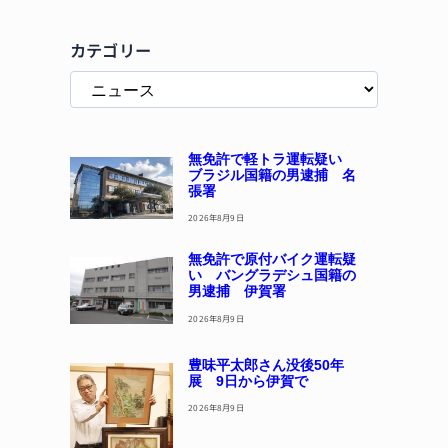
カテゴリー
無免許で軽トラ運転疑い
ブラジル国籍の男逮捕 名
張署
2026年8月9日
無免許で原付バイク運転疑
い バングラデシュ国籍の
男逮捕 伊賀署
2026年8月9日
豊味平太郎さん没後50年
展 9日から伊賀で
2026年8月9日