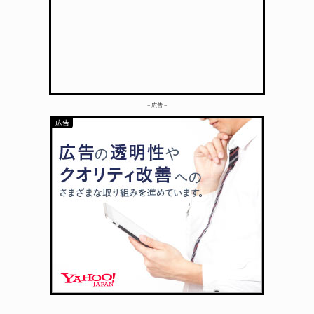
– 広告 –