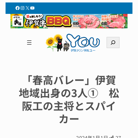
Facebook
Instagram
X
YouTube
検
索
「春高バレー」伊賀
地域出身の3人① 松
阪工の主将とスパイ
カー
2024年1月1日
27