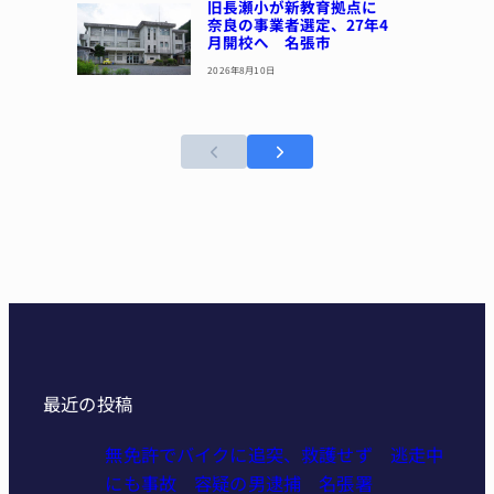
旧長瀬小が新教育拠点に
奈良の事業者選定、27年4
月開校へ 名張市
2026年8月10日
最近の投稿
無免許でバイクに追突、救護せず 逃走中
にも事故 容疑の男逮捕 名張署