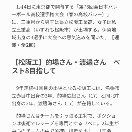
1月4日に東京都で開幕する「第76回全日本バレ
ーボール高校選手権大会（春の高校バレー）」
に、三重県から男子は県立松阪工業高、女子は私
立三重高（いずれも松阪市）が出場する。伊賀地
域出身の3選手に大会への意気込みを聞いた。
【連
載・全2回】
【松阪工】的場さん・渡邉さん ベ
スト8目指して
9年連続41回目の出場となる松阪工には、名張市
立赤目中出身の3年、的場広起さん（17）と同北中
出身の2年、渡邉海さん（17）が在籍している。
的場さんはチームを引っ張る主将で、ポジショ
ンは後衛でレシーブを専門とするリベロ。2年生が
中心のチームの中で的確に指示を出し、「司令