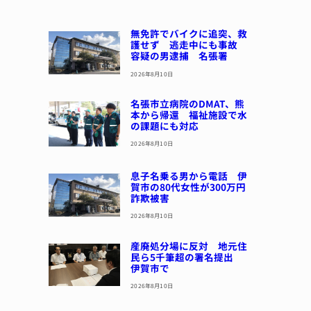
無免許でバイクに追突、救
護せず 逃走中にも事故
容疑の男逮捕 名張署
2026年8月10日
名張市立病院のDMAT、熊
本から帰還 福祉施設で水
の課題にも対応
2026年8月10日
息子名乗る男から電話 伊
賀市の80代女性が300万円
詐欺被害
2026年8月10日
産廃処分場に反対 地元住
民ら5千筆超の署名提出
伊賀市で
2026年8月10日