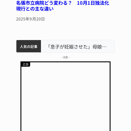
名張市立病院どう変わる？ 10月1日独法化
現行との主な違い
2025年9月20日
特産「白鳳梨」の出荷最盛期 直売所にぎわう 伊賀
伊賀市の初代市長・今岡睦之さん死去 87歳
名張市水道料金47％値上げへ 答申案、審議会で大筋まとまる
「息子が妊娠させた」母娘だまされ400万円詐欺被害 名張
人気の記事
– 広告 –