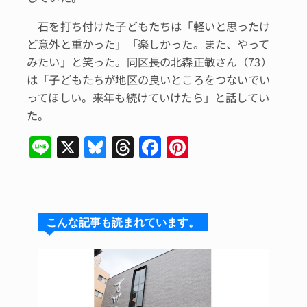
石を打ち付けた子どもたちは「軽いと思ったけ
ど意外と重かった」「楽しかった。また、やって
みたい」と笑った。同区長の北森正敏さん（73）
は「子どもたちが地区の良いところをつないでい
ってほしい。来年も続けていけたら」と話してい
た。
Li
X
Bl
T
F
Pi
n
u
hr
a
n
e
e
e
c
te
s
a
e
re
こんな記事も読まれています。
k
d
b
st
y
s
o
o
k