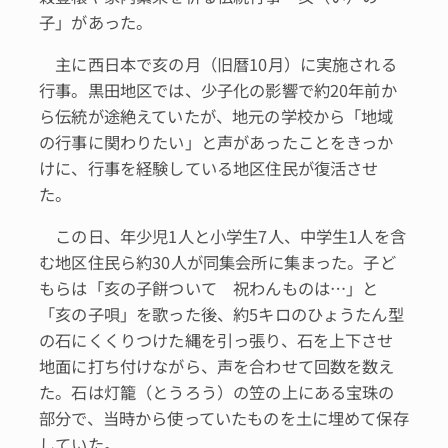
子」があった。
主に西日本で亥の月（旧暦10月）に実施される
行事。黒田地区では、少子化の影響で約20年前か
ら伝統が途絶えていたが、地元の学校から「地域
の行事に関わりたい」と声があったことをきっか
けに、行事を経験している地区住民が復活させ
た。
この日、年少児1人と小学生7人、中学生1人を含
む地区住民ら約30人が同集会所に集まった。子ど
もらは「亥の子餅ついて 祝わんものは…」と
「亥の子唄」を歌った後、約5キロのひょうたん型
の石にくくりつけた縄を引っ張り、石を上下させ
地面に打ち付けながら、声を合わせて回数を数え
た。石は灯籠（とうろう）の笠の上にある宝珠の
部分で、当時から使っていたものを土に埋めて保存
していた。