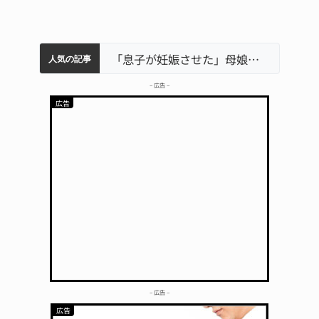
中学校の陶壁モニュメント 地元建設会社がボランティアで清掃 伊賀
器物損壊容疑で83歳女逮捕 伊賀署
名張市立病院のDMAT、熊本地震の被災地へ 能登以来3回目の派遣
「息子が妊娠させた」母娘だまされ400万円詐欺被害 名張
人気の記事
– 広告 –
– 広告 –