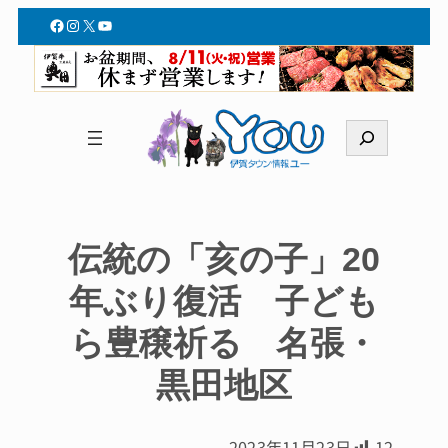
Facebook
Instagram
X
YouTube
検
索
伝統の「亥の子」20
年ぶり復活 子ども
ら豊穣祈る 名張・
黒田地区
2023年11月23日
12