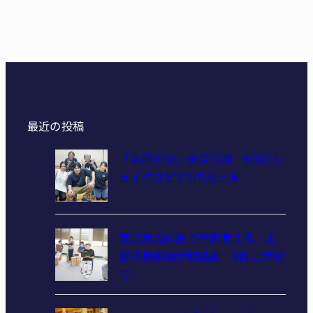
最近の投稿
「名張少女」復活公演 9日にシ
ェイクスピア2作品上演
宮沢賢治作品で平和考える 上
野市民劇場が朗読劇 9日に伊賀
で