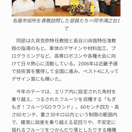
名張市役所を表敬訪問した部員たち＝同市鴻之台1
で
同部は久貝克弥特任教授と長谷川尚哉特任准教
授の指導のもと、車体のデザインや材料加工、プ
ログラミングなど、高専ロボコンや各種大会に向
けて日々熱心に活動している。2006年は近畿予選
で技術賞を獲得して全国に進み、ベスト4に入って
デザイン賞にも輝いた。
今年のテーマは、エリア内に設定された角材を
乗り越え、つるされたフルーツを収穫する「もぎ
もぎ！フルーツGOラウンド」。60センチ四方・高
さ60センチ、重さ30キロ以内という制限の範囲内
で、確実に段差を乗り越える足回りや、不安定に
揺れるフルーツをつかんだり落としたりする機構