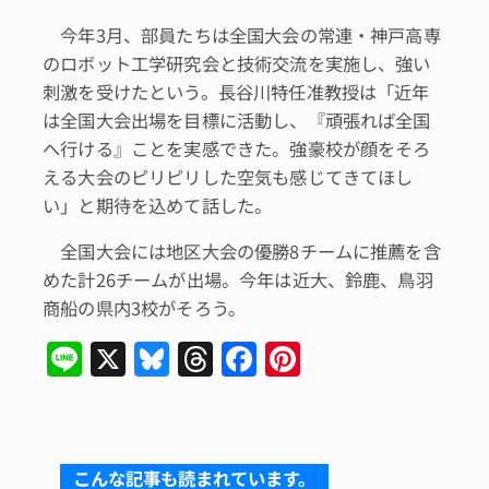
今年3月、部員たちは全国大会の常連・神戸高専
のロボット工学研究会と技術交流を実施し、強い
刺激を受けたという。長谷川特任准教授は「近年
は全国大会出場を目標に活動し、『頑張れば全国
へ行ける』ことを実感できた。強豪校が顔をそろ
える大会のピリピリした空気も感じてきてほし
い」と期待を込めて話した。
全国大会には地区大会の優勝8チームに推薦を含
めた計26チームが出場。今年は近大、鈴鹿、鳥羽
商船の県内3校がそろう。
Li
X
Bl
T
F
Pi
n
u
hr
a
n
e
e
e
c
te
s
a
e
re
こんな記事も読まれています。