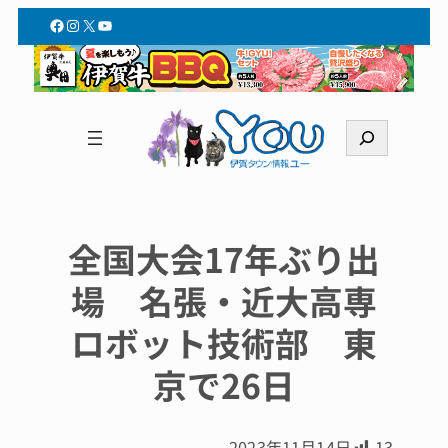
Facebook
Instagram
X
YouTube
検
索
全国大会17年ぶり出
場 名張・近大高専
ロボット技術部 東
京で26日
2023年11月14日
13