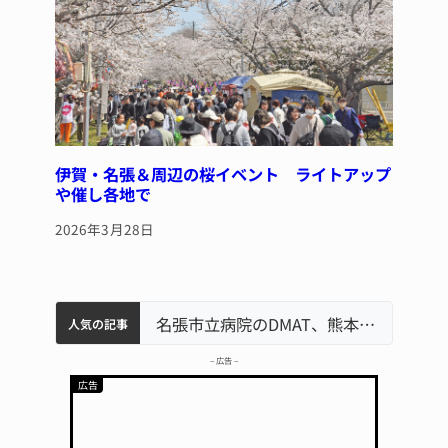
伊賀・名張＆周辺の桜イベント ライトアップ
や催し各地で
2026年3月28日
中学校の陶壁モニュメント 地元建設会社がボランティアで清掃 伊賀
名張市水道料金47％値上げへ 答申案、審議会で大筋まとまる
器物損壊容疑で83歳女逮捕 伊賀署
名張市立病院のDMAT、熊本地震の被災地へ 能登以来3回目の派遣
「息
人気の記事
– 広告 –