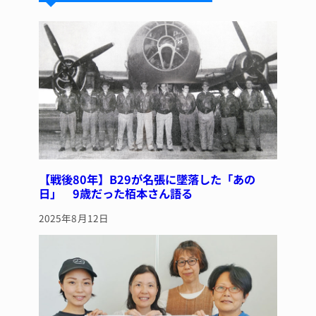
k
d
b
st
y
s
o
o
k
【戦後80年】B29が名張に墜落した「あの
日」 9歳だった栢本さん語る
2025年8月12日