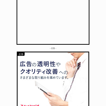
– 広告 –