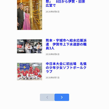
祭」 8日から伊賀・旧崇
広堂で
2026年8月8日
熊本・宇城市へ給水応援派
遣 伊賀市上下水道部の職
員3人
2026年8月8日
中日本大会に初出場 名張
の少年少女ソフトボールク
ラブ
2026年8月7日