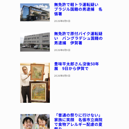
無免許で軽トラ運転疑い
ブラジル国籍の男逮捕 名
張署
2026年8月9日
無免許で原付バイク運転疑
い バングラデシュ国籍の
男逮捕 伊賀署
2026年8月9日
豊味平太郎さん没後50年
展 9日から伊賀で
2026年8月9日
「普通の祭りに行けない」
家族に笑顔 名張市立病院
で食物アレルギー配慮の夏
祭り