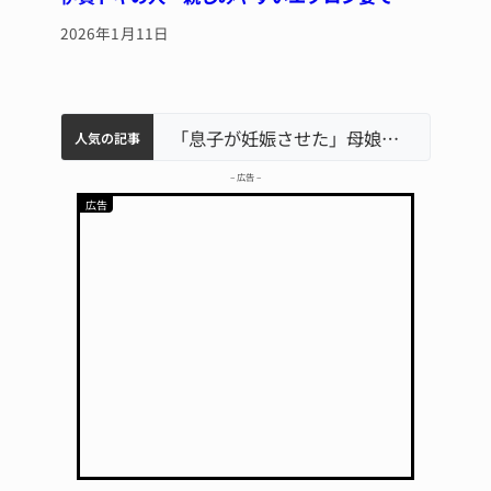
2026年1月11日
中学校の陶壁モニュメント 地元建設会社がボランティアで清掃 伊賀
名張市水道料金47％値上げへ 答申案、審議会で大筋まとまる
名張市立病院のDMAT、熊本地震の被災地へ 能登以来3回目の派遣
「息子が妊娠させた」母娘だまされ400万円詐欺被害 名張
人気の記事
– 広告 –