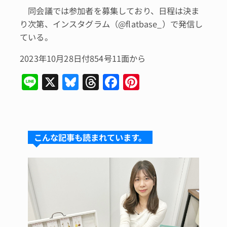
同会議では参加者を募集しており、日程は決ま
り次第、インスタグラム（@flatbase_）で発信し
ている。
2023年10月28日付854号11面から
Li
X
Bl
T
F
Pi
n
u
hr
a
n
e
e
e
c
te
s
a
e
re
こんな記事も読まれています。
k
d
b
st
y
s
o
o
k