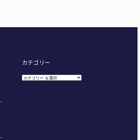
災地へ 能登以来3回目の派遣
妊娠させた」母娘だまされ400万円詐欺被害 名張
カテゴリー
カ
テ
ゴ
リ
ー