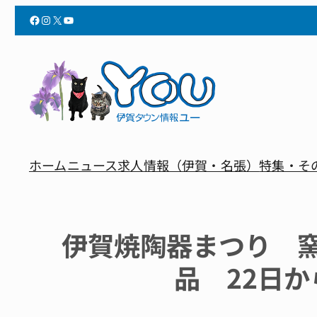
Facebook
Instagram
X
YouTube
ホーム
ニュース
求人情報（伊賀・名張）
特集・そ
伊賀焼陶器まつり 窯
品 22日