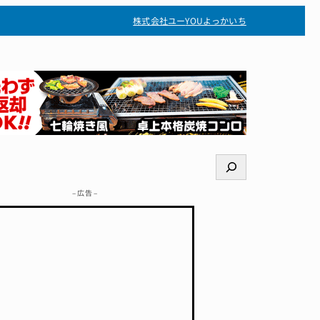
株式会社ユー
YOUよっかいち
検
索
– 広告 –