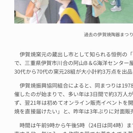
過去の伊賀焼陶器まつ
伊賀焼窯元の蔵出し市として知られる恒例の「伊
で、三重県伊賀市川合の阿山B＆G海洋センター
30代から70代の窯元28組が大小計約3万点を出
伊賀焼振興協同組合によると、同まつりは197
催したのが始まりで、多い年は3日間で約3万人が
ず、翌21年は初めてオンライン販売イベントを
焼を直接届けたい」と、昨年は3年ぶりに対面販
時間は午前9時から午後5時（24日は同4時）