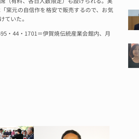
席（有料、各日人数限定）も設けられる。実
は「窯元の自信作を格安で販売するので、お気
けていた。
5・44・1701＝伊賀焼伝統産業会館内、月