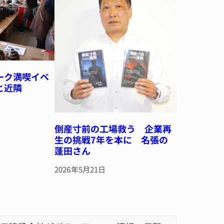
ーク満喫イベ
と近隣
倒産寸前の工場救う 企業再
生の挑戦7年を本に 名張の
蓬田さん
2026年5月21日