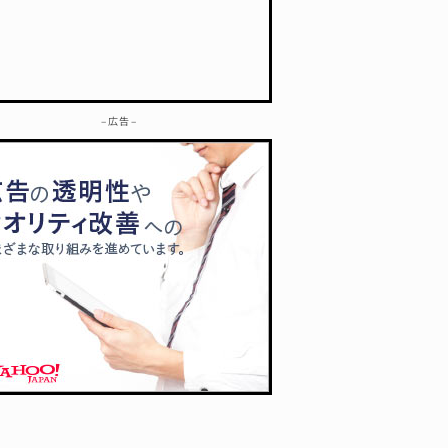
– 広告 –