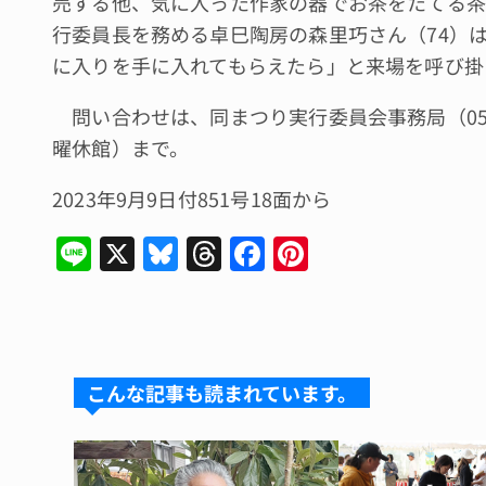
売する他、気に入った作家の器でお茶をたてる茶
行委員長を務める卓巳陶房の森里巧さん（74）
に入りを手に入れてもらえたら」と来場を呼び掛
問い合わせは、同まつり実行委員会事務局（059
曜休館）まで。
2023年9月9日付851号18面から
Li
X
Bl
T
F
Pi
n
u
hr
a
n
e
e
e
c
te
s
a
e
re
k
d
b
st
こんな記事も読まれています。
y
s
o
o