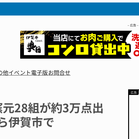
– 広告 –
の他
イベント
電子版
お問合せ
元28組が約3万点出
から伊賀市で