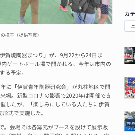
カ
りの様子（提供写真）
賀焼陶器まつり」が、9月22から24日ま
屋内ゲートボール場で開かれる。今年は市内の
品する予定。
8年に「伊賀青年陶器研究会」が丸柱地区で開
来場。新型コロナの影響で2020年は開催でき
開催したが、「楽しみにしている人たちに伊賀
売形式で実施した。
まで。会場では各窯元がブースを設けて展示販